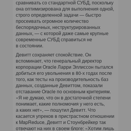
сравнивать со стандартной СУБД, поскольку
она оптимизирована для выполнения одной,
строго определенной задачи — быстро
просеивать огромное количество
беспорядочных, неструктурированных
данных, — с которой даже самые крупные
современные СУБД справиться не
в состоянии.
Девитт сохраняет спокойствие. Он
вспоминает, что генеральный директор
корпорации Oracle Ларри Эллиссон пытался
добиться его увольнения в 80-х годах после
того, как тесты на производительность баз
данных, созданные Девиттом, показали
отставание Oracle по основным критериям.
«Я не думаю, что он в достаточной степени
понимает, какие полномочия у него есть,
а каких нет», — пошутил Девитт. Что
касается упреков в пристрастном отношении
к MapReduce, Девитт и Стоунбрейкер так
отвечают на них в своем блоге: «Хотим лишь