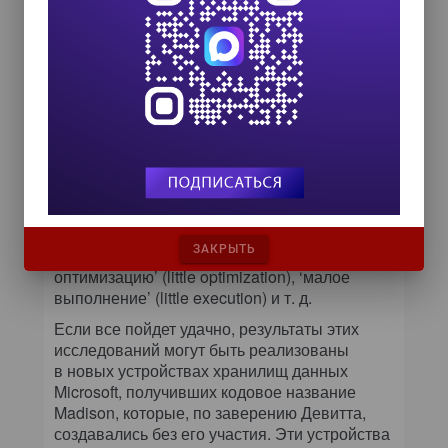
патентами. Результаты выполненных
аспирантами исследований, при которых не
используются конфиденциальные наработки
Microsoft, будут принадлежать самим
аспирантам.
Девитт в первую очередь намерен
сосредоточиться на оптимизации
выполнения запросов.
«В этом направлении за последние три
десятка лет сделано очень мало», — считает
он. Кроме того, Девитт планирует опробовать
ЗАКРЫТЬ
подход, предусматривающий ‘малую
оптимизацию’ (little optimization), ‘малое
выполнение’ (little execution) и т. д.
Если все пойдет удачно, результаты этих
исследований могут быть реализованы
в новых устройствах хранилищ данных
Microsoft, получивших кодовое название
Madison, которые, по заверению Девитта,
создавались без его участия. Эти устройства