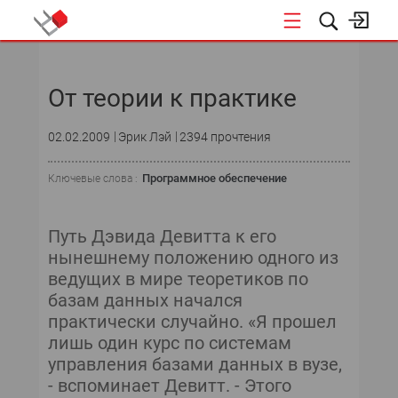
НОВОСТИ
От теории к практике
02.02.2009
Эрик Лэй
2394 прочтения
Программное обеспечение
Ключевые слова :
Путь Дэвида Девитта к его
нынешнему положению одного из
ведущих в мире теоретиков по
базам данных начался
практически случайно. «Я прошел
лишь один курс по системам
управления базами данных в вузе,
- вспоминает Девитт. - Этого