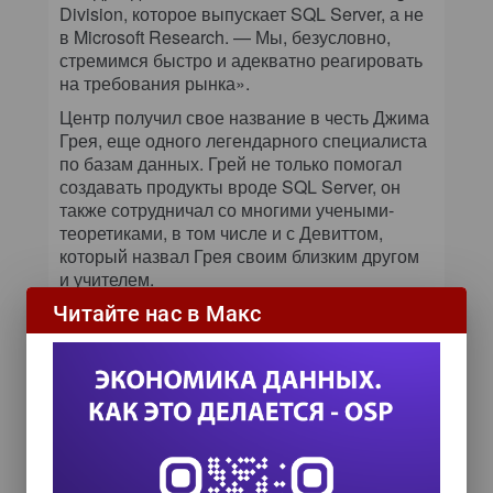
Division, которое выпускает SQL Server, а не
в Microsoft Research. — Мы, безусловно,
стремимся быстро и адекватно реагировать
на требования рынка».
Центр получил свое название в честь Джима
Грея, еще одного легендарного специалиста
по базам данных. Грей не только помогал
создавать продукты вроде SQL Server, он
также сотрудничал со многими учеными-
теоретиками, в том числе и с Девиттом,
который назвал Грея своим близким другом
и учителем.
Читайте нас в Макс
Сейчас в лаборатории Microsoft Jim Gray
Systems Lab работает три человека. «Самое
большее у нас будет 10-15 специалистов», —
заметил Девитт. В целом результаты
исследований, проводимых лабораторией,
будут принадлежать университету, но
Microsoft получает возможность, хотя и не
эксклюзивную, бесплатно пользоваться