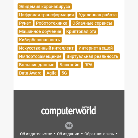
Эпидемия коронавируса
Цифровая трансформация
Удаленная работа
Рунет
Робототехника
Облачные сервисы
Машинное обучение
Криптовалюта
Кибербезопасность
Искусственный интеллект
Интернет вещей
Импортозамещение
Виртуальная реальность
Большие данные
Блокчейн
RPA
Data Award
Agile
5G
Об издательстве
Об издании
Обратная связь