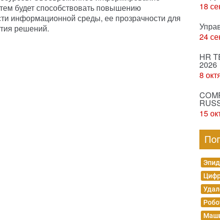
18 се
тем будет способствовать повышению
сти информационной среды, ее прозрачности для
Упра
ятия решений.
24 се
HR T
2026
8 окт
COMP
RUSS
15 ок
По
Эпид
Цифр
Удал
Робо
Маши