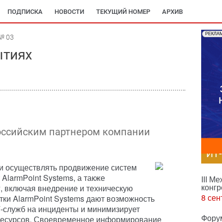
ПОДПИСКА
НОВОСТИ
ТЕКУЩИЙ НОМЕР
АРХИВ
РЕКЛА
№ 03
ытиях
российским партнером компании
ИТ
ии осуществлять продвижение систем
AlarmPoint Systems, а также
III М
конгр
г, включая внедрение и техническую
8 сен
тки AlarmPoint Systems дают возможность
-служб на инциденты и минимизирует
Фору
ресурсов. Своевременное информирование