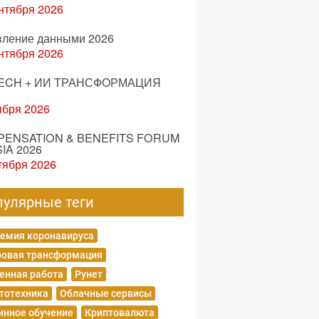
нтября 2026
вление данными 2026
нтября 2026
ECH + ИИ ТРАНСФОРМАЦИЯ
ября 2026
ENSATION & BENEFITS FORUM
IA 2026
тября 2026
пулярные теги
емия коронавируса
овая трансформация
енная работа
Рунет
тотехника
Облачные сервисы
нное обучение
Криптовалюта