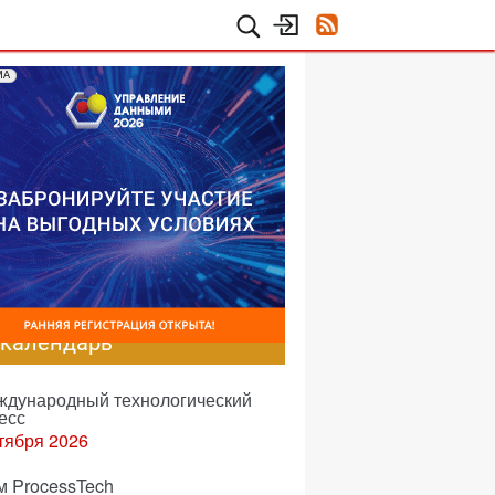
МА
-календарь
еждународный технологический
есс
тября 2026
м ProcessTech