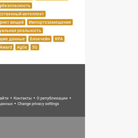
рбезопасность
сственный интеллект
рнет вещей
Импортозамещение
уальная реальность
шие данные
Блокчейн
RPA
 Award
Agile
5G
найти
Контакты
О републикации
данных
Change privacy settings