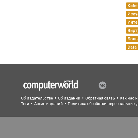
Кибе
Иску
Инте
Вирт
Боль
Data
Об издательстве
Об издании
Обратная связь
Как нас 
Теги
Архив изданий
Политика обработки персональных 