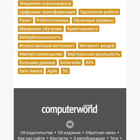
Эпидемия коронавируса
Цифровая трансформация
Удаленная работа
Рунет
Робототехника
Облачные сервисы
Машинное обучение
Криптовалюта
Кибербезопасность
Искусственный интеллект
Интернет вещей
Импортозамещение
Виртуальная реальность
Большие данные
Блокчейн
RPA
Data Award
Agile
5G
Об издательстве
Об издании
Обратная связь
Как нас найти
Контакты
О републикации
Теги