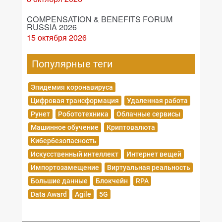
COMPENSATION & BENEFITS FORUM
RUSSIA 2026
15 октября 2026
Популярные теги
Эпидемия коронавируса
Цифровая трансформация
Удаленная работа
Рунет
Робототехника
Облачные сервисы
Машинное обучение
Криптовалюта
Кибербезопасность
Искусственный интеллект
Интернет вещей
Импортозамещение
Виртуальная реальность
Большие данные
Блокчейн
RPA
Data Award
Agile
5G