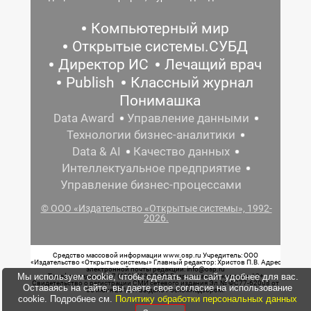
Компьютерный мир
Открытые системы.СУБД
Директор ИС
Лечащий врач
Publish
Классный журнал
Понимашка
Data Award
Управление данными
Технологии бизнес-аналитики
Data & AI
Качество данных
Интеллектуальное предприятие
Управление бизнес-процессами
© ООО «Издательство «Открытые системы», 1992-
2026.
Средство массовой информации www.osp.ru Учредитель: ООО
«Издательство «Открытые системы» Главный редактор: Христов П.В. Адрес
электронной почты редакции: info@osp.ru
Мы используем cookie, чтобы сделать наш сайт удобнее для вас.
Телефон редакции: 7 (499) 703-18-54 Возрастная маркировка: 12+
Свидетельство о регистрации СМИ сетевого издания Эл.№ ФС77-62008 от
Оставаясь на сайте, вы даете свое согласие на использование
05 июня 2015 г. выдано Роскомнадзором.
cookie. Подробнее см.
Политику обработки персональных данных