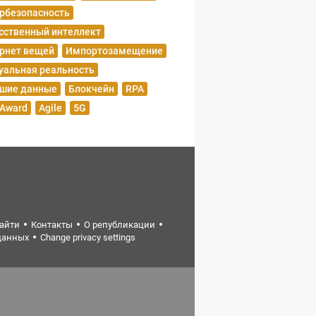
рбезопасность
сственный интеллект
рнет вещей
Импортозамещение
уальная реальность
шие данные
Блокчейн
RPA
 Award
Agile
5G
найти
Контакты
О републикации
данных
Change privacy settings