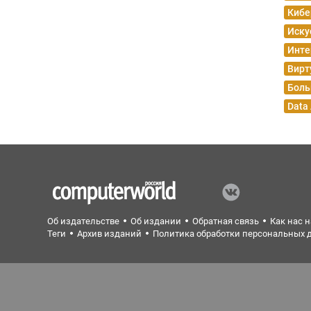
Кибе
Иску
Инте
Вирт
Боль
Data
Об издательстве
Об издании
Обратная связь
Как нас 
Теги
Архив изданий
Политика обработки персональных 