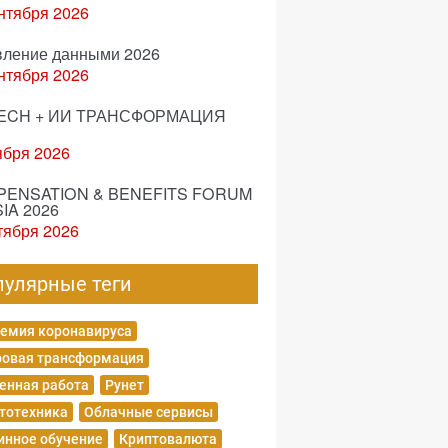
нтября 2026
вление данными 2026
нтября 2026
ECH + ИИ ТРАНСФОРМАЦИЯ
ября 2026
ENSATION & BENEFITS FORUM
IA 2026
тября 2026
пулярные теги
емия коронавируса
овая трансформация
енная работа
Рунет
тотехника
Облачные сервисы
нное обучение
Криптовалюта