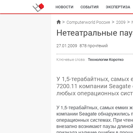
НОВОСТИ
СОБЫТИЯ
ЭКСПЕРТИЗА
Computerworld Россия
2009
Нетеатральные па
27.01.2009
878 прочтений
Технологии Коротко
Ключевые слова :
У 1,5-терабайтных, самых 
7200.11 компании Seagate
любых операционных сист
У 1,5-терабайтных, самых емких ж
компании Seagate обнаружились 
операционных системах. При чтен
внезапно возникают паузы длиной
признала наличие ошибки в проши