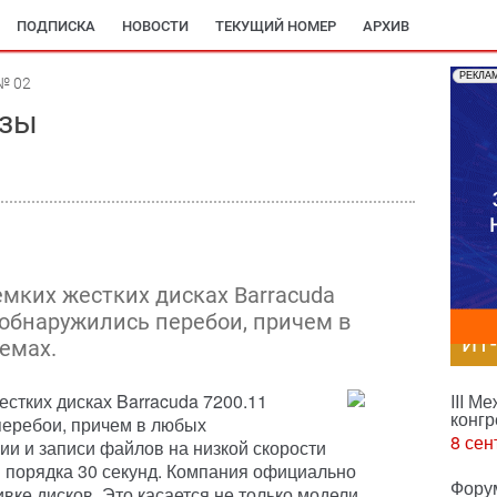
ПОДПИСКА
НОВОСТИ
ТЕКУЩИЙ НОМЕР
АРХИВ
РЕКЛА
№ 02
узы
емких жестких дисках Barracuda
 обнаружились перебои, причем в
ИТ
емах.
естких дисках Barracuda 7200.11
III М
конгр
перебои, причем в любых
8 сен
ии и записи файлов на низкой скорости
 порядка 30 секунд. Компания официально
Фору
вке дисков. Это касается не только модели