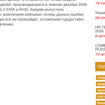
18 се
моделей, производившихся в течение декабря 2008
S.2 SATA и SV35. Seagate выпустила
Упра
о заявлениям компании, потерь данных ошибка
24 се
ря все же произойдет, то компания предоставит
овлению.
HR T
2026
8 окт
COMP
RUSS
15 ок
По
Эпид
Цифр
Удал
Робо
Маши