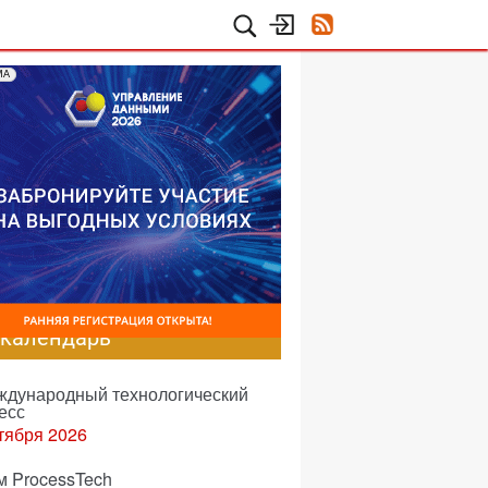
МА
-календарь
еждународный технологический
есс
тября 2026
м ProcessTech