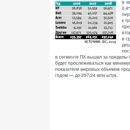
в ч
0,4
пер
к т
пре
вто
в с
деш
пос
в сегменте ПК вышел за пределы
будет прослеживаться как миниму
показатели мировых объемов про
годом — до 297,24 млн штук.