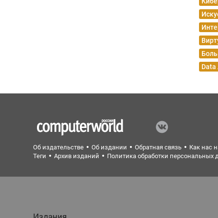
Кибе
Иску
Инте
Вирт
Боль
Data
Об издательстве
Об издании
Обратная связь
Как нас 
Теги
Архив изданий
Политика обработки персональных 
Издания