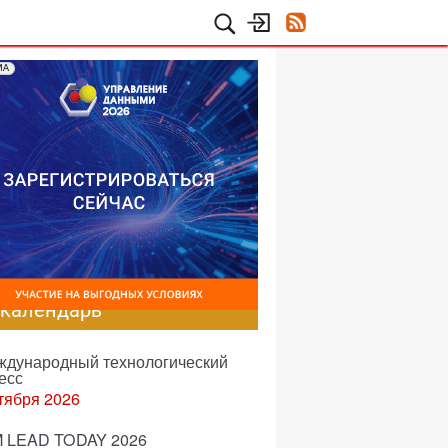
МА
-календарь
еждународный технологический
есс
тября 2026
 LEAD TODAY 2026