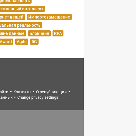
рбезопасность
сственный интеллект
рнет вещей
Импортозамещение
уальная реальность
шие данные
Блокчейн
RPA
 Award
Agile
5G
найти
Контакты
О републикации
данных
Change privacy settings