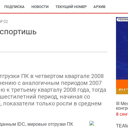
ПОДПИСКА
НОВОСТИ
ТЕКУЩИЙ НОМЕР
АРХИВ
РЕКЛА
№ 02
испортишь
тгрузки ПК в четвертом квартале 2008
авнению с аналогичным периодом 2007
ИТ
ю к третьему кварталу 2008 года, тогда
шестилетний период, начиная со
а, показатели только росли в среднем
III М
конгр
8 сен
данным IDC, мировые отгрузки ПК
TEAM