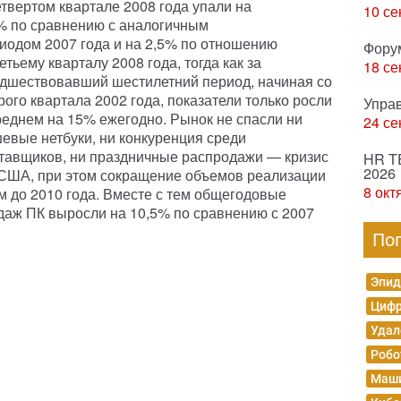
етвертом квартале 2008 года упали на
10 се
% по сравнению с аналогичным
иодом 2007 года и на 2,5% по отношению
Фору
ретьему кварталу 2008 года, тогда как за
18 се
дшествовавший шестилетний период, начиная со
рого квартала 2002 года, показатели только росли
Упра
реднем на 15% ежегодно. Рынок не спасли ни
24 се
евые нетбуки, ни конкуренция среди
тавщиков, ни праздничные распродажи — кризис
HR T
2026
 США, при этом сокращение объемов реализации
8 окт
м до 2010 года. Вместе с тем общегодовые
даж ПК выросли на 10,5% по сравнению с 2007
По
Эпид
Цифр
Удал
Робо
Маши