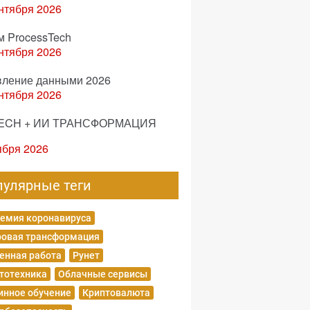
нтября 2026
м ProcessTech
нтября 2026
вление данными 2026
нтября 2026
ECH + ИИ ТРАНСФОРМАЦИЯ
ября 2026
пулярные теги
емия коронавируса
овая трансформация
енная работа
Рунет
тотехника
Облачные сервисы
нное обучение
Криптовалюта