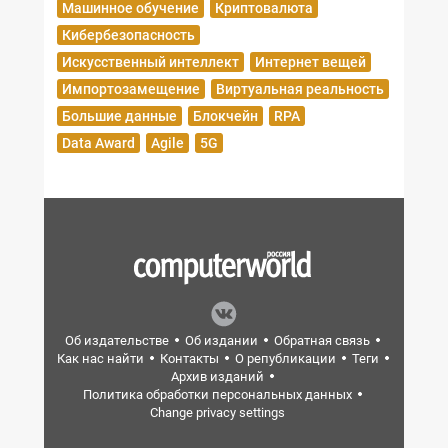
Машинное обучение
Криптовалюта
Кибербезопасность
Искусственный интеллект
Интернет вещей
Импортозамещение
Виртуальная реальность
Большие данные
Блокчейн
RPA
Data Award
Agile
5G
Об издательстве
Об издании
Обратная связь
Как нас найти
Контакты
О републикации
Теги
Архив изданий
Политика обработки персональных данных
Change privacy settings