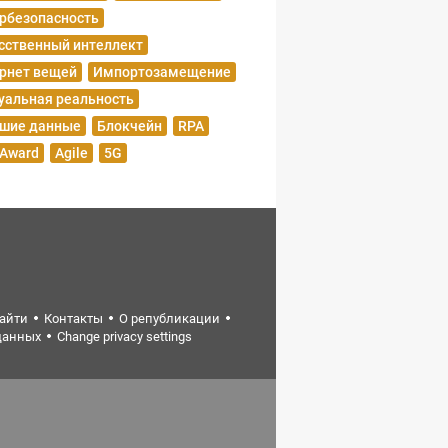
рбезопасность
сственный интеллект
рнет вещей
Импортозамещение
уальная реальность
шие данные
Блокчейн
RPA
 Award
Agile
5G
найти
Контакты
О републикации
данных
Change privacy settings