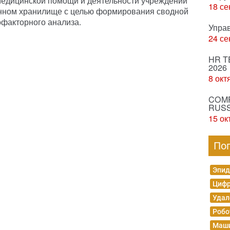
медицинской помощи и деятельности учреждений
18 се
нном хранилище с целью формирования сводной
офакторного анализа.
Упра
24 се
HR T
2026
8 окт
COMP
RUSS
15 ок
По
Эпид
Цифр
Удал
Робо
Маши