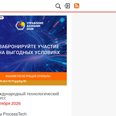
МА
-календарь
еждународный технологический
есс
тября 2026
м ProcessTech