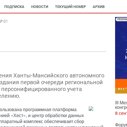
ПОДПИСКА
НОВОСТИ
ТЕКУЩИЙ НОМЕР
АРХИВ
РЕКЛА
№ 01
ения Ханты-Мансийского автономного
оздания первой очереди региональной
ИТ
персонифицированного учета
елению.
III М
конгр
пользована программная платформа
8 сен
ией «Хест», и центр обработки данных
ппаратный комплекс обеспечивает сбор
Фору