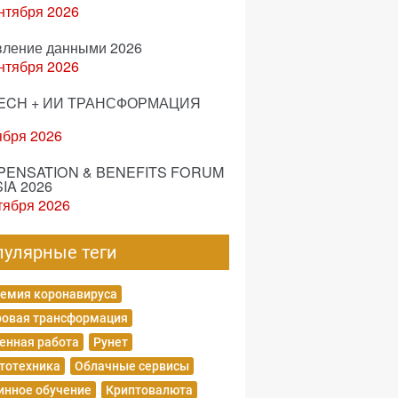
нтября 2026
вление данными 2026
нтября 2026
ECH + ИИ ТРАНСФОРМАЦИЯ
ября 2026
ENSATION & BENEFITS FORUM
IA 2026
тября 2026
пулярные теги
емия коронавируса
овая трансформация
енная работа
Рунет
тотехника
Облачные сервисы
нное обучение
Криптовалюта