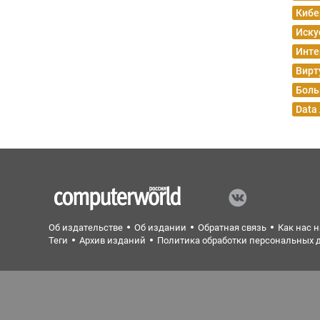
Кибе
Иску
Инте
Вирт
Боль
Data
Об издательстве
Об издании
Обратная связь
Как нас 
Теги
Архив изданий
Политика обработки персональных 