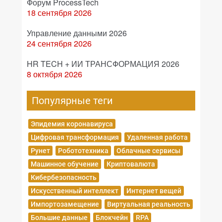
Форум ProcessTech
18 сентября 2026
Управление данными 2026
24 сентября 2026
HR TECH + ИИ ТРАНСФОРМАЦИЯ 2026
8 октября 2026
Популярные теги
Эпидемия коронавируса
Цифровая трансформация
Удаленная работа
Рунет
Робототехника
Облачные сервисы
Машинное обучение
Криптовалюта
Кибербезопасность
Искусственный интеллект
Интернет вещей
Импортозамещение
Виртуальная реальность
Большие данные
Блокчейн
RPA