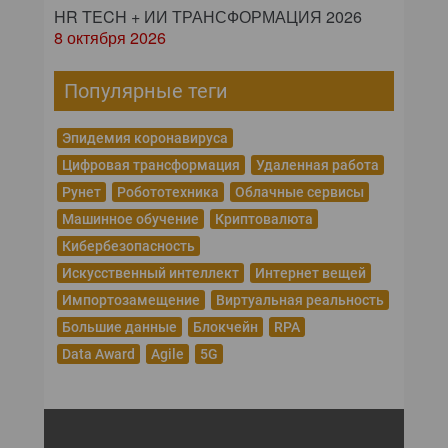
HR TECH + ИИ ТРАНСФОРМАЦИЯ 2026
8 октября 2026
Популярные теги
Эпидемия коронавируса
Цифровая трансформация
Удаленная работа
Рунет
Робототехника
Облачные сервисы
Машинное обучение
Криптовалюта
Кибербезопасность
Искусственный интеллект
Интернет вещей
Импортозамещение
Виртуальная реальность
Большие данные
Блокчейн
RPA
Data Award
Agile
5G