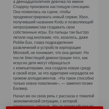
а двенадцатилетняя девочка по имени
Спарроу произвела настоящую сенсацию.
Она появилась на сцене, чтобы
продемонстрировать новый сервис Xbox,
получивший название Kodu и позволяющий
непрограммистам создавать свои
собственные игры. Ее пальцы так быстро
летали над кнопками, что, казалось, даже
Робби Бах, глава подразделения
развлечений и устройств корпорации
Microsoft, не понимает, что она делает. Но
после блестящей демонстрации того, как
искусно дети могут обращаться
с компьютерами, она создала новую среду
в своей игре, за что аудитория наградила ее
громом аплодисментов. «На такое способно
только новое поколение», — заметил позже
Балмер.
Начал же он свою речь с рассказа о тяжелой
экономической ситуации, с которой
столкнулась отрасль. Но со своим обычным