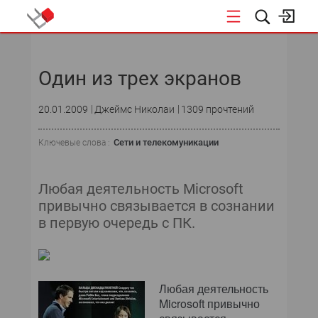
НОВОСТИ
Один из трех экранов
20.01.2009
Джеймс Николаи
1309 прочтений
Сети и телекомуникации
Ключевые слова :
Любая деятельность Microsoft
привычно связывается в сознании
в первую очередь с ПК.
Любая деятельность
Microsoft привычно