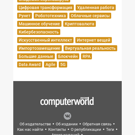
Цифровая трансформация
Удаленная работа
Рунет
Робототехника
Облачные сервисы
Машинное обучение
Криптовалюта
Кибербезопасность
Искусственный интеллект
Интернет вещей
Импортозамещение
Виртуальная реальность
Большие данные
Блокчейн
RPA
Data Award
Agile
5G
Об издательстве
Об издании
Обратная связь
Как нас найти
Контакты
О републикации
Теги
Архив изданий