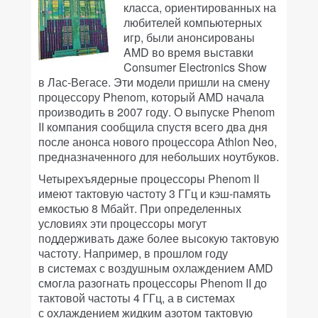
класса, ориентированных на
любителей компьютерных
игр, были анонсированы
AMD во время выставки
Consumer Electronics Show
в Лас-Вегасе. Эти модели пришли на смену
процессору Phenom, который AMD начала
производить в 2007 году. О выпуске Phenom
II компания сообщила спустя всего два дня
после анонса нового процессора Athlon Neo,
предназначенного для небольших ноутбуков.
Четырехъядерные процессоры Phenom II
имеют тактовую частоту 3 ГГц и кэш-память
емкостью 8 Мбайт. При определенных
условиях эти процессоры могут
поддерживать даже более высокую тактовую
частоту. Например, в прошлом году
в системах с воздушным охлаждением AMD
смогла разогнать процессоры Phenom II до
тактовой частоты 4 ГГц, а в системах
с охлаждением жидким азотом тактовую