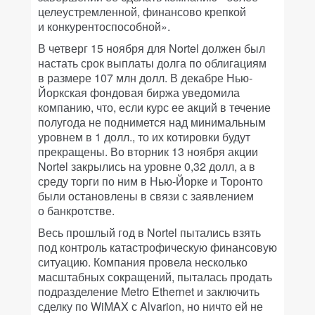
целеустремленной, финансово крепкой
и конкурентоспособной».
В четверг 15 ноября для Nortel должен был
настать срок выплаты долга по облигациям
в размере 107 млн долл. В декабре Нью-
Йоркская фондовая биржа уведомила
компанию, что, если курс ее акций в течение
полугода не поднимется над минимальным
уровнем в 1 долл., то их котировки будут
прекращены. Во вторник 13 ноября акции
Nortel закрылись на уровне 0,32 долл, а в
среду торги по ним в Нью-Йорке и Торонто
были остановлены в связи с заявлением
о банкротстве.
Весь прошлый год в Nortel пытались взять
под контроль катастрофическую финансовую
ситуацию. Компания провела несколько
масштабных сокращений, пыталась продать
подразделение Metro Ethernet и заключить
сделку по WiMAX с Alvarion, но ничто ей не