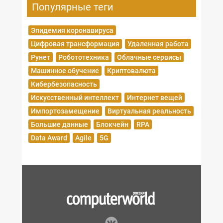
Популярные теги
Эпидемия коронавируса
Цифровая трансформация
Удаленная работа
Рунет
Робототехника
Облачные сервисы
Машинное обучение
Криптовалюта
Кибербезопасность
Искусственный интеллект
Интернет вещей
Импортозамещение
Виртуальная реальность
Большие данные
Блокчейн
RPA
Data Award
Agile
5G