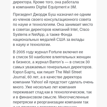
директора. Кроме того, она работала
в компаниях Digital Equipment и 3M.
Президент Джордж Буш назначил ее одним
из членов своего консультационного совета
по науке и технологиям. Она занимает место
в советах директоров компаний Intel, Cisco
Systems и NetApp, а также Фонда
национальных медалей США за вклады
в науку и технологии.
В 2005 году журнал Fortune включил ее
в список 50 наиболее влиятельных женщин
в бизнесе, а журнал Barron’s — в список 30
самых уважаемых генеральных директоров.
Кэрол Бартц, как пишет The Wall Street
Journal, 60 лет, а в качестве директора
компании Yahoo! ей предстоит сделать очень
много. Уже несколько лет компания
переживает спад как в технологическом, так
и в финансовом смысле. Многочисленные
перетряски и реорганизации компании так
и не привели к перелому тенденции.