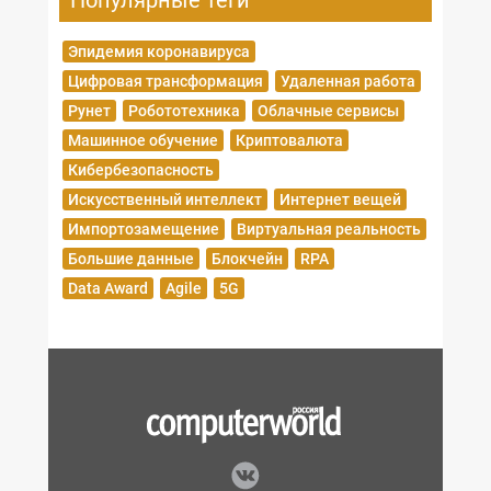
Популярные теги
Эпидемия коронавируса
Цифровая трансформация
Удаленная работа
Рунет
Робототехника
Облачные сервисы
Машинное обучение
Криптовалюта
Кибербезопасность
Искусственный интеллект
Интернет вещей
Импортозамещение
Виртуальная реальность
Большие данные
Блокчейн
RPA
Data Award
Agile
5G