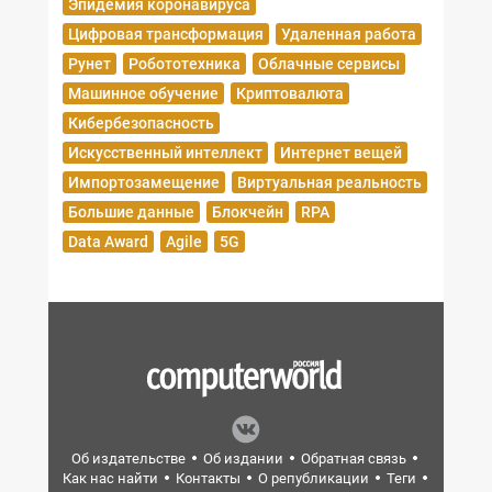
Эпидемия коронавируса
Цифровая трансформация
Удаленная работа
Рунет
Робототехника
Облачные сервисы
Машинное обучение
Криптовалюта
Кибербезопасность
Искусственный интеллект
Интернет вещей
Импортозамещение
Виртуальная реальность
Большие данные
Блокчейн
RPA
Data Award
Agile
5G
Об издательстве
Об издании
Обратная связь
Как нас найти
Контакты
О републикации
Теги