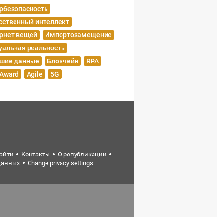
рбезопасность
сственный интеллект
рнет вещей
Импортозамещение
уальная реальность
шие данные
Блокчейн
RPA
 Award
Agile
5G
найти
Контакты
О републикации
данных
Change privacy settings