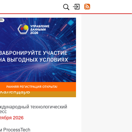
МА
-календарь
еждународный технологический
есс
тября 2026
м ProcessTech