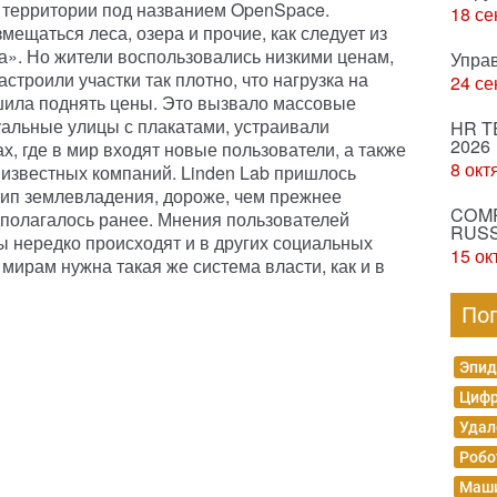
 территории под названием OpenSpace.
18 се
мещаться леса, озера и прочие, как следует из
а». Но жители воспользовались низкими ценам,
Упра
строили участки так плотно, что нагрузка на
24 се
шила поднять цены. Это вызвало массовые
альные улицы с плакатами, устраивали
HR T
2026
х, где в мир входят новые пользователи, а также
8 окт
 известных компаний. Linden Lab пришлось
тип землевладения, дороже, чем прежнее
COMP
полагалось ранее. Мнения пользователей
RUSS
 нередко происходят и в других социальных
15 ок
мирам нужна такая же система власти, как и в
По
Эпид
Цифр
Удал
Робо
Маши