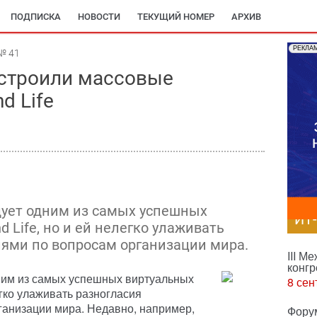
ПОДПИСКА
НОВОСТИ
ТЕКУЩИЙ НОМЕР
АРХИВ
РЕКЛА
№ 41
строили массовые
d Life
дует одним из самых успешных
ИТ
 Life, но и ей нелегко улаживать
лями по вопросам организации мира.
III М
конгр
ним из самых успешных виртуальных
8 сен
егко улаживать разногласия
ганизации мира. Недавно, например,
Фору