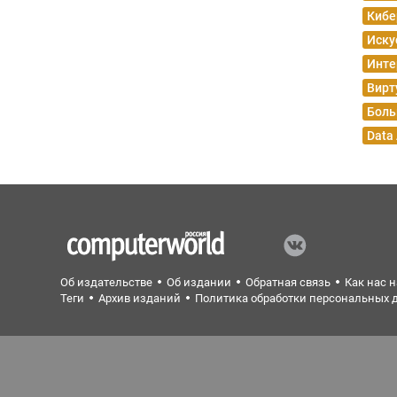
Кибе
Иску
Инте
Вирт
Боль
Data
Об издательстве
Об издании
Обратная связь
Как нас 
Теги
Архив изданий
Политика обработки персональных 