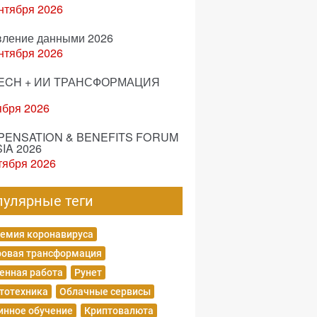
нтября 2026
вление данными 2026
нтября 2026
ECH + ИИ ТРАНСФОРМАЦИЯ
ября 2026
ENSATION & BENEFITS FORUM
IA 2026
тября 2026
пулярные теги
емия коронавируса
овая трансформация
енная работа
Рунет
тотехника
Облачные сервисы
нное обучение
Криптовалюта