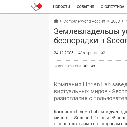
НОВОСТИ
СОБЫТИЯ
ЭКСПЕРТИЗА
Computerworld Россия
2008
Землевладельцы у
беспорядки в Secon
24.11.2008
1466 прочтений
Alt.CW
Ключевые слова :
Компания Linden Lab заве
виртуальных миров - Second
разногласия с пользовате
Компания Linden Lab заведует од
миров — Second Life, но и ей нел
с пользователями по вопросам ор