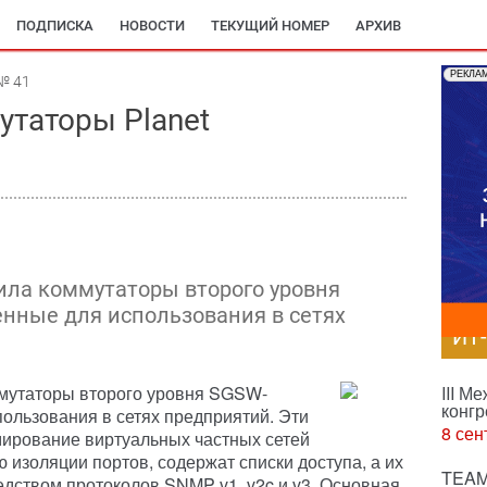
ПОДПИСКА
НОВОСТИ
ТЕКУЩИЙ НОМЕР
АРХИВ
РЕКЛА
№ 41
таторы Planet
ила коммутаторы второго уровня
нные для использования в сетях
ИТ
ммутаторы второго уровня SGSW-
III М
конгр
ользования в сетях предприятий. Эти
8 сен
ирование виртуальных частных сетей
 изоляции портов, содержат списки доступа, а их
TEAM
дством протоколов SNMP v1, v2c,и v3. Основная