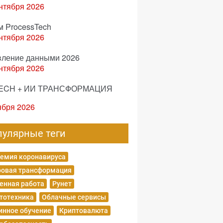
нтября 2026
м ProcessTech
нтября 2026
вление данными 2026
нтября 2026
ECH + ИИ ТРАНСФОРМАЦИЯ
ября 2026
пулярные теги
емия коронавируса
овая трансформация
енная работа
Рунет
тотехника
Облачные сервисы
нное обучение
Криптовалюта