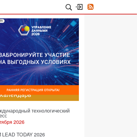
МА
-календарь
еждународный технологический
есс
тября 2026
 LEAD TODAY 2026