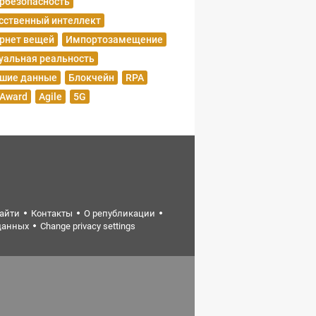
рбезопасность
сственный интеллект
рнет вещей
Импортозамещение
уальная реальность
шие данные
Блокчейн
RPA
 Award
Agile
5G
найти
Контакты
О републикации
данных
Change privacy settings