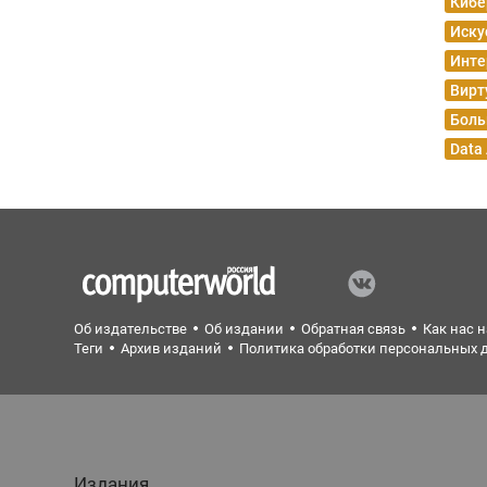
Кибе
Иску
Инте
Вирт
Боль
Data
Об издательстве
Об издании
Обратная связь
Как нас 
Теги
Архив изданий
Политика обработки персональных 
Издания