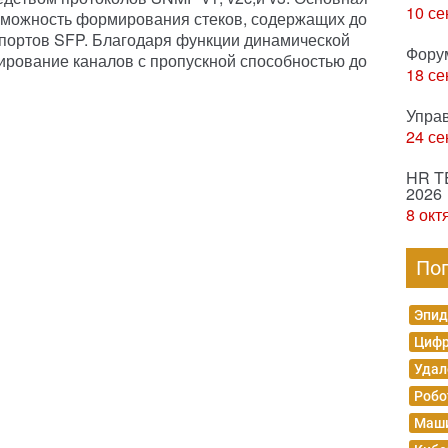
10 се
можность формирования стеков, содержащих до
 портов SFP. Благодаря функции динамической
Фору
ирование каналов с пропускной способностью до
18 се
Упра
24 се
HR T
2026
8 окт
По
Эпид
Цифр
Удал
Робо
Маши