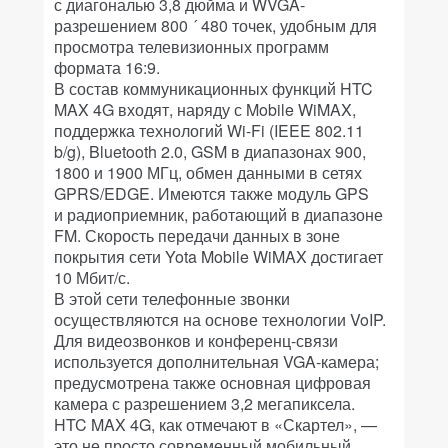
с диагональю 3,8 дюйма и WVGA-
разрешением 800 ´ 480 точек, удобным для
просмотра телевизионных программ
формата 16:9.
В состав коммуникационных функций HTC
MAX 4G входят, наряду с Mobile WiMAX,
поддержка технологий Wi-Fi (IEEE 802.11
b/g), Bluetooth 2.0, GSM в диапазонах 900,
1800 и 1900 МГц, обмен данными в сетях
GPRS/EDGE. Имеются также модуль GPS
и радиоприемник, работающий в диапазоне
FM. Скорость передачи данных в зоне
покрытия сети Yota Mobile WiMAX достигает
10 Мбит/с.
В этой сети телефонные звонки
осуществляются на основе технологии VoIP.
Для видеозвонков и конференц-связи
используется дополнительная VGA-камера;
предусмотрена также основная цифровая
камера с разрешением 3,2 мегапиксела.
HTC MAX 4G, как отмечают в «Скартел», —
это не просто современный мобильный