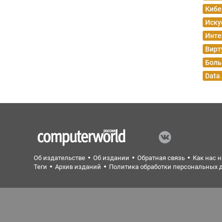
Кибе
Иску
Инте
Вирт
Боль
Data
Об издательстве
Об издании
Обратная связь
Как нас 
Теги
Архив изданий
Политика обработки персональных 