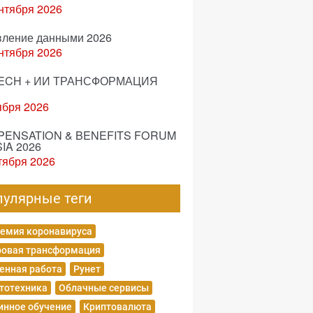
нтября 2026
вление данными 2026
нтября 2026
ECH + ИИ ТРАНСФОРМАЦИЯ
ября 2026
ENSATION & BENEFITS FORUM
IA 2026
тября 2026
пулярные теги
емия коронавируса
овая трансформация
енная работа
Рунет
тотехника
Облачные сервисы
нное обучение
Криптовалюта