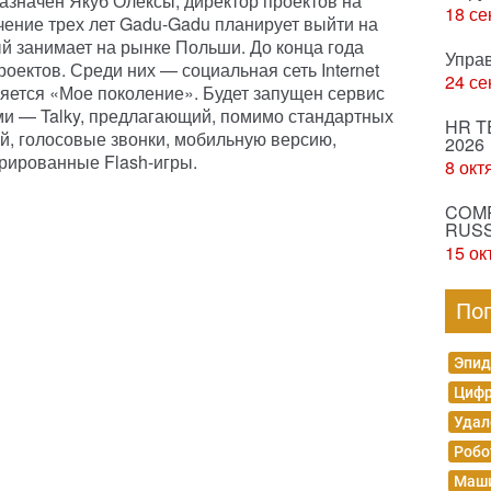
азначен Якуб Олексы, директор проектов на
18 се
чение трех лет Gadu-Gadu планирует выйти на
ый занимает на рынке Польши. До конца года
Упра
проектов. Среди них — социальная сеть Internet
24 се
ляется «Мое поколение». Будет запущен сервис
 — Talky, предлагающий, помимо стандартных
HR T
, голосовые звонки, мобильную версию,
2026
рированные Flash-игры.
8 окт
COMP
RUSS
15 ок
По
Эпид
Цифр
Удал
Робо
Маши