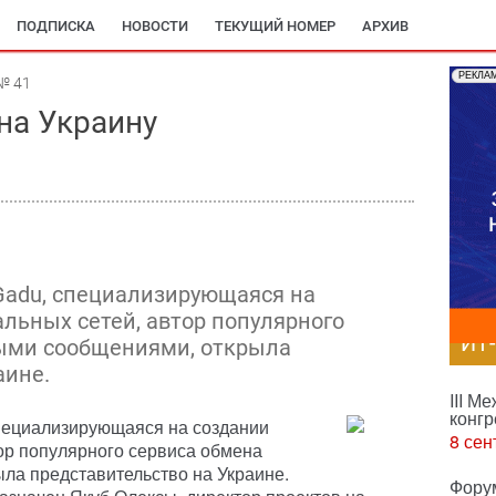
ПОДПИСКА
НОВОСТИ
ТЕКУЩИЙ НОМЕР
АРХИВ
РЕКЛА
№ 41
на Украину
Gadu, специализирующаяся на
альных сетей, автор популярного
ИТ
ыми сообщениями, открыла
аине.
III М
конгр
пециализирующаяся на создании
8 сен
тор популярного сервиса обмена
ла представительство на Украине.
Фору