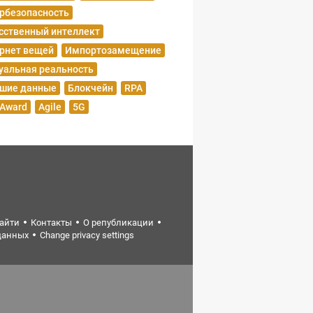
рбезопасность
сственный интеллект
рнет вещей
Импортозамещение
уальная реальность
шие данные
Блокчейн
RPA
 Award
Agile
5G
найти
Контакты
О републикации
данных
Change privacy settings