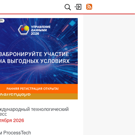
МА
-календарь
еждународный технологический
есс
тября 2026
м ProcessTech