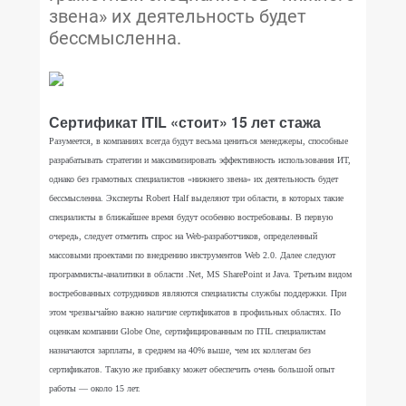
звена» их деятельность будет
бессмысленна.
Сертификат ITIL «стоит» 15 лет стажа
Разумеется, в компаниях всегда будут весьма цениться менеджеры, способные
разрабатывать стратегии и максимизировать эффективность использования ИТ,
однако без грамотных специалистов «нижнего звена» их деятельность будет
бессмысленна. Эксперты Robert Half выделяют три области, в которых такие
специалисты в ближайшее время будут особенно востребованы. В первую
очередь, следует отметить спрос на Web-разработчиков, определенный
массовыми проектами по внедрению инструментов Web 2.0. Далее следуют
программисты-аналитики в области .Net, MS SharePoint и Java. Третьим видом
востребованных сотрудников являются специалисты службы поддержки. При
этом чрезвычайно важно наличие сертификатов в профильных областях. По
оценкам компании Globe One, сертифицированным по ITIL специалистам
назначаются зарплаты, в среднем на 40% выше, чем их коллегам без
сертификатов. Такую же прибавку может обеспечить очень большой опыт
работы — около 15 лет.