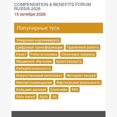
COMPENSATION & BENEFITS FORUM
RUSSIA 2026
15 октября 2026
Популярные теги
Эпидемия коронавируса
Цифровая трансформация
Удаленная работа
Рунет
Робототехника
Облачные сервисы
Машинное обучение
Криптовалюта
Кибербезопасность
Искусственный интеллект
Интернет вещей
Импортозамещение
Виртуальная реальность
Большие данные
Блокчейн
RPA
Data Award
Agile
5G