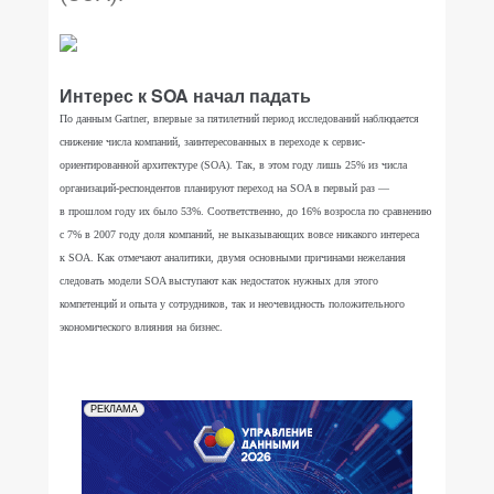
Интерес к SOA начал падать
По данным Gartner, впервые за пятилетний период исследований наблюдается
снижение числа компаний, заинтересованных в переходе к сервис-
ориентированной архитектуре (SOA). Так, в этом году лишь 25% из числа
организаций-респондентов планируют переход на SOA в первый раз —
в прошлом году их было 53%. Соответственно, до 16% возросла по сравнению
с 7% в 2007 году доля компаний, не выказывающих вовсе никакого интереса
к SOA. Как отмечают аналитики, двумя основными причинами нежелания
следовать модели SOA выступают как недостаток нужных для этого
компетенций и опыта у сотрудников, так и неочевидность положительного
экономического влияния на бизнес.
РЕКЛАМА