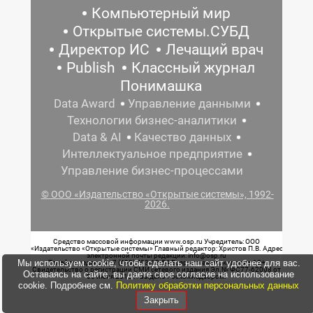
Компьютерный мир
Открытые системы.СУБД
Директор ИС
Лечащий врач
Publish
Классный журнал
Понимашка
Data Award
Управление данными
Технологии бизнес-аналитики
Data & AI
Качество данных
Интеллектуальное предприятие
Управление бизнес-процессами
© ООО «Издательство «Открытые системы», 1992-
2026.
Средство массовой информации www.osp.ru Учредитель: ООО
«Издательство «Открытые системы» Главный редактор: Христов П.В. Адрес
электронной почты редакции: info@osp.ru
Мы используем cookie, чтобы сделать наш сайт удобнее для вас.
Телефон редакции: 7 (499) 703-18-54 Возрастная маркировка: 12+
Свидетельство о регистрации СМИ сетевого издания Эл.№ ФС77-62008 от
Оставаясь на сайте, вы даете свое согласие на использование
05 июня 2015 г. выдано Роскомнадзором.
cookie. Подробнее см.
Политику обработки персональных данных
Закрыть