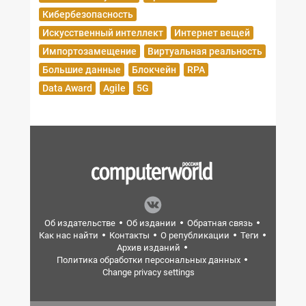
Кибербезопасность
Искусственный интеллект
Интернет вещей
Импортозамещение
Виртуальная реальность
Большие данные
Блокчейн
RPA
Data Award
Agile
5G
Об издательстве
Об издании
Обратная связь
Как нас найти
Контакты
О републикации
Теги
Архив изданий
Политика обработки персональных данных
Change privacy settings