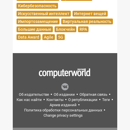
Кибербезопасность
Искусственный интеллект
Интернет вещей
Импортозамещение
Виртуальная реальность
Большие данные
Блокчейн
RPA
Data Award
Agile
5G
Об издательстве
Об издании
Обратная связь
Как нас найти
Контакты
О републикации
Теги
Архив изданий
Политика обработки персональных данных
Change privacy settings