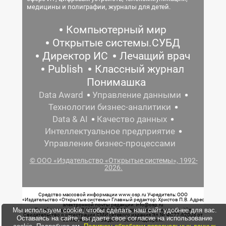
медицины и полиграфии, журналы для детей.
Компьютерный мир
Открытые системы.СУБД
Директор ИС
Лечащий врач
Publish
Классный журнал
Понимашка
Data Award
Управление данными
Технологии бизнес-аналитики
Data & AI
Качество данных
Интеллектуальное предприятие
Управление бизнес-процессами
© ООО «Издательство «Открытые системы», 1992-
2026.
Средство массовой информации www.osp.ru Учредитель: ООО
«Издательство «Открытые системы» Главный редактор: Христов П.В. Адрес
электронной почты редакции: info@osp.ru
Мы используем cookie, чтобы сделать наш сайт удобнее для вас.
Телефон редакции: 7 (499) 703-18-54 Возрастная маркировка: 12+
Свидетельство о регистрации СМИ сетевого издания Эл.№ ФС77-62008 от
Оставаясь на сайте, вы даете свое согласие на использование
05 июня 2015 г. выдано Роскомнадзором.