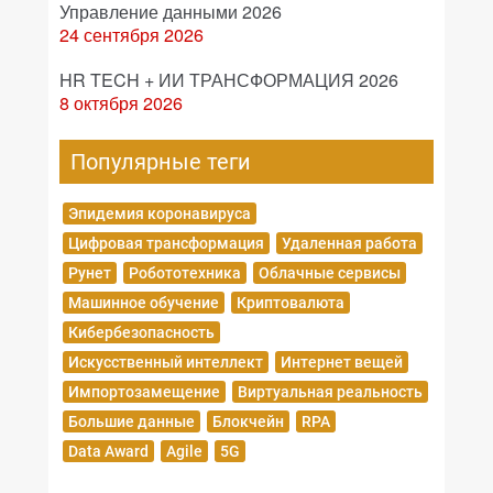
Управление данными 2026
24 сентября 2026
HR TECH + ИИ ТРАНСФОРМАЦИЯ 2026
8 октября 2026
Популярные теги
Эпидемия коронавируса
Цифровая трансформация
Удаленная работа
Рунет
Робототехника
Облачные сервисы
Машинное обучение
Криптовалюта
Кибербезопасность
Искусственный интеллект
Интернет вещей
Импортозамещение
Виртуальная реальность
Большие данные
Блокчейн
RPA
Data Award
Agile
5G