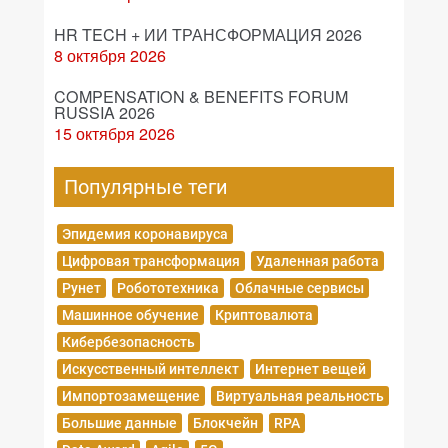
HR TECH + ИИ ТРАНСФОРМАЦИЯ 2026
8 октября 2026
COMPENSATION & BENEFITS FORUM
RUSSIA 2026
15 октября 2026
Популярные теги
Эпидемия коронавируса
Цифровая трансформация
Удаленная работа
Рунет
Робототехника
Облачные сервисы
Машинное обучение
Криптовалюта
Кибербезопасность
Искусственный интеллект
Интернет вещей
Импортозамещение
Виртуальная реальность
Большие данные
Блокчейн
RPA