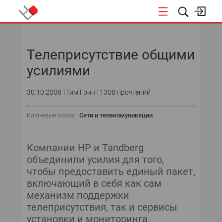
НОВОСТИ
Телеприсутствие общими
усилиями
30.10.2008
Тим Грин
1308 прочтений
Сети и телекомуникации
Ключевые слова :
Компании HP и Tandberg
объединили усилия для того,
чтобы предоставить единый пакет,
включающий в себя как сам
механизм поддержки
телеприсутствия, так и сервисы
установки и мониторинга.