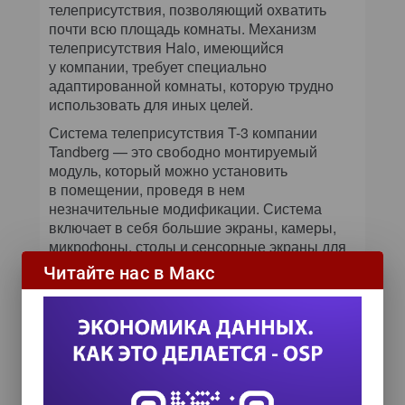
телеприсутствия, позволяющий охватить
почти всю площадь комнаты. Механизм
телеприсутствия Halo, имеющийся
у компании, требует специально
адаптированной комнаты, которую трудно
использовать для иных целей.
Система телеприсутствия T-3 компании
Tandberg — это свободно монтируемый
модуль, который можно установить
в помещении, проведя в нем
незначительные модификации. Система
включает в себя большие экраны, камеры,
микрофоны, столы и сенсорные экраны для
совместной работы и управления системой.
Читайте нас в Макс
Кроме того, T-3 может стать одним из
компонентов в комнате, выделенной
и построенной для поддержки
телеприсутствия, так как в ее состав входят
приборы студийного освещения и стеновые
панели с фоновой подсветкой, которые