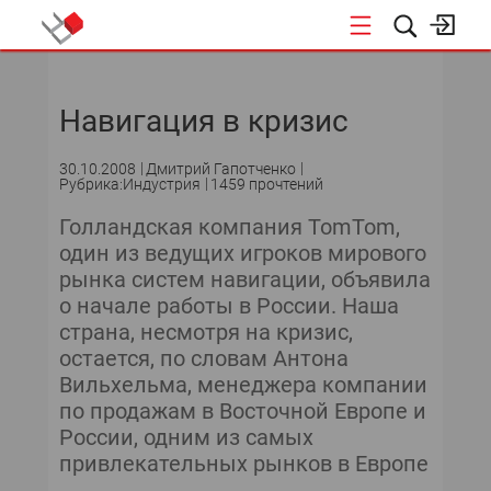
НОВОСТИ
Навигация в кризис
СОБЫТИЯ
30.10.2008
Дмитрий Гапотченко
ЭКСПЕРТИЗА
Рубрика:Индустрия
1459 прочтений
Голландская компания TomTom,
ПОДПИСКА
один из ведущих игроков мирового
рынка систем навигации, объявила
НОВОСТИ
о начале работы в России. Наша
страна, несмотря на кризис,
ТЕКУЩИЙ НОМЕР
остается, по словам Антона
Вильхельма, менеджера компании
АРХИВ
по продажам в Восточной Европе и
России, одним из самых
привлекательных рынков в Европе