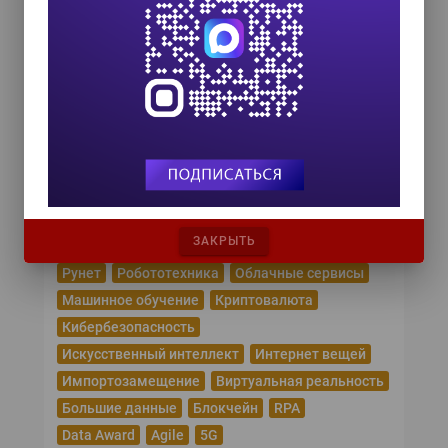
HR TECH + ИИ ТРАНСФОРМАЦИЯ 2026
8 октября 2026
COMPENSATION & BENEFITS FORUM
RUSSIA 2026
15 октября 2026
Популярные теги
Эпидемия коронавируса
ЗАКРЫТЬ
Цифровая трансформация
Удаленная работа
Рунет
Робототехника
Облачные сервисы
Машинное обучение
Криптовалюта
Кибербезопасность
Искусственный интеллект
Интернет вещей
Импортозамещение
Виртуальная реальность
Большие данные
Блокчейн
RPA
Data Award
Agile
5G