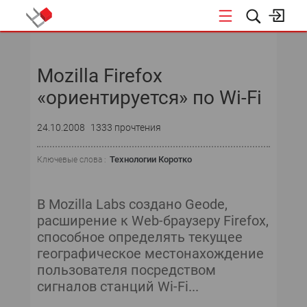
НОВОСТИ
Mozilla Firefox
СОБЫТИЯ
«ориентируется» по Wi-Fi
ЭКСПЕРТИЗА
24.10.2008
1333 прочтения
ПОДПИСКА
Технологии Коротко
Ключевые слова :
НОВОСТИ
В Mozilla Labs создано Geode,
ТЕКУЩИЙ НОМЕР
расширение к Web-браузеру Firefox,
способное определять текущее
АРХИВ
географическое местонахождение
пользователя посредством
сигналов станций Wi-Fi...