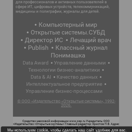
для профессионалов и активных пользователей в
сфере ИТ, цифровых устройств, телекоммуникаций,
медицины и полиграфии, журналы для детей.
Компьютерный мир
Открытые системы.СУБД
Директор ИС
Лечащий врач
Publish
Классный журнал
Понимашка
Data Award
Управление данными
Технологии бизнес-аналитики
Data & AI
Качество данных
Интеллектуальное предприятие
Управление бизнес-процессами
© ООО «Издательство «Открытые системы», 1992-
2026.
Средство массовой информации www.osp.ru Учредитель: ООО
«Издательство «Открытые системы» Главный редактор: Христов П.В. Адрес
электронной почты редакции: info@osp.ru
Мы используем cookie, чтобы сделать наш сайт удобнее для вас.
Телефон редакции: 7 (499) 703-18-54 Возрастная маркировка: 12+