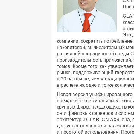
CX4 
Docu
CLAR
клас
опти
Это 
компании, сократить потребление
накопителей, вычислительных мощ
разрядной операционной среды C
производительность приложений, 
томов. Кроме того, как утверждае
рынке, поддерживающий твердоте
в 30 раз выше, чем у традиционны
в расчете на одно и то же колич
Новая версия унифицированного 
прежде всего, компаниям малого 
крупных фирм, нуждающихся в ко
сети файловых серверов и систем
архитектуры CLARiiON AX4, она, 
доступности данных и надежности,
и простотой использования. Прог