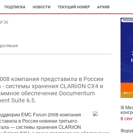
ПОДПИСКА
НОВОСТИ
ТЕКУЩИЙ НОМЕР
АРХИВ
РЕКЛА
№ 36
прочтения
008 компания представила в России
 - системы хранения CLARiiON CX4 и
ИТ
граммное обеспечение Documentum
nt Suite 6.5.
III М
конгр
еддверии EMC Forum 2008 компания
8 сен
ставила в России новинки третьего
тала — системы хранения CLARiiON
Фору