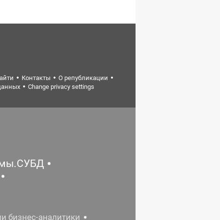
найти
Контакты
О републикации
данных
Change privacy settings
емы.СУБД
ии бизнес-аналитики