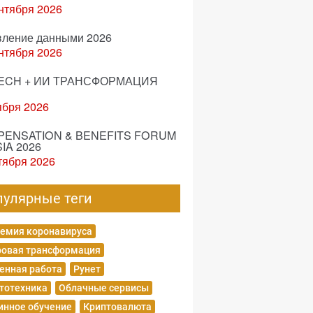
нтября 2026
вление данными 2026
нтября 2026
ECH + ИИ ТРАНСФОРМАЦИЯ
ября 2026
ENSATION & BENEFITS FORUM
IA 2026
тября 2026
пулярные теги
емия коронавируса
овая трансформация
енная работа
Рунет
тотехника
Облачные сервисы
нное обучение
Криптовалюта