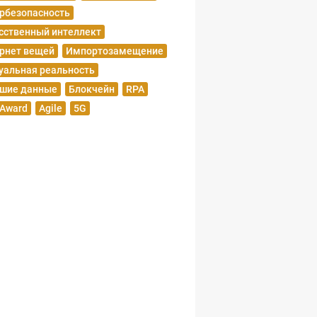
рбезопасность
сственный интеллект
рнет вещей
Импортозамещение
уальная реальность
шие данные
Блокчейн
RPA
 Award
Agile
5G