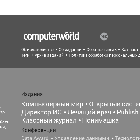
Об издательстве
Об издании
Обратная связь
Как нас 
Теги
Архив изданий
Политика обработки персональных 
Издания
Компьютерный мир
Открытые сист
е
Директор ИС
Лечащий врач
Publish
ктр
Классный журнал
Понимашка
йств,
ии,
Конференции
Data Award
Управление данными
Технолог