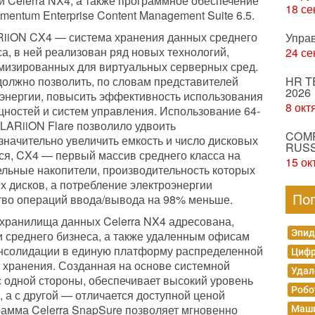
и Celerra NX4, а также программное обеспечение
18 се
mentum Enterprise Content Management Suite 6.5.
iiON CX4 — система хранения данных среднего
Упра
са, в ней реализован ряд новых технологий,
24 се
мизированных для виртуальных серверных сред.
должно позволить, по словам представителей
HR T
2026
 энергии, повысить эффективность использования
8 окт
ностей и систем управления. Использование 64-
LARiiON Flare позволило удвоить
COMP
значительно увеличить емкость и число дисковых
RUSS
тся, CX4 — первый массив среднего класса на
15 ок
льные накопители, производительность которых
х дисков, а потребление электроэнергии
ество операций ввода/вывода на 98% меньше.
По
хранилища данных Celerra NX4 адресована,
Эпид
и среднего бизнеса, а также удаленным офисам
нсолидации в единую платформу распределенной
Цифр
 хранения. Созданная на основе системной
Удал
с одной стороны, обеспечивает высокий уровень
Робо
 а с другой — отличается доступной ценой
рамма Celerra SnapSure позволяет мгновенно
Маши