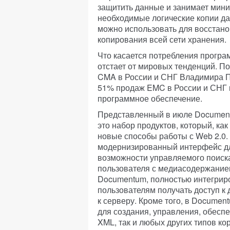
защитить данные и занимает мин
необходимые логические копии да
можно использовать для восстан
копирования всей сети хранения.
Что касается потребления програ
отстает от мировых тенденций. П
CMA в России и СНГ Владимира Пр
51% продаж EMC в России и СНГ 
программное обеспечение.
Представленный в июле Documentu
это набор продуктов, который, ка
новые способы работы с Web 2.0.
модернизированный интерфейс д
возможности управляемого поиск
пользователя с медиасодержанием
Documentum, полностью интегрир
пользователям получать доступ к 
к серверу. Кроме того, в Docume
для создания, управления, обеспе
XML, так и любых других типов к