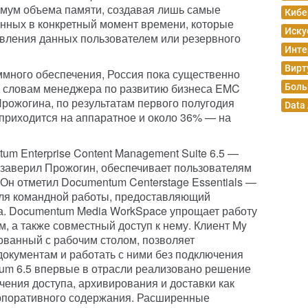
имум объема памяти, создавая лишь самые
Кибе
нных в конкретный момент времени, которые
Иску
овления данных пользователем или резервного
Инте
Вирт
ммного обеспечения, Россия пока существенно
о словам менеджера по развитию бизнеса EMC
Боль
ожогина, по результатам первого полугодия
Data
приходится на аппаратное и около 36% — на
m Enterprise Content Management Suite 6.5 —
к заверил Прожогин, обеспечивает пользователям
 Он отметил Documentum Centerstage Essentials —
ля командной работы, предоставляющий
а. Documentum Media WorkSpace упрощает работу
, а также совместный доступ к нему. Клиент My
ованный с рабочим столом, позволяет
документам и работать с ними без подключения
ntum 6.5 впервые в отрасли реализовано решение
чения доступа, архивирования и доставки как
орпоративного содержания. Расширенные