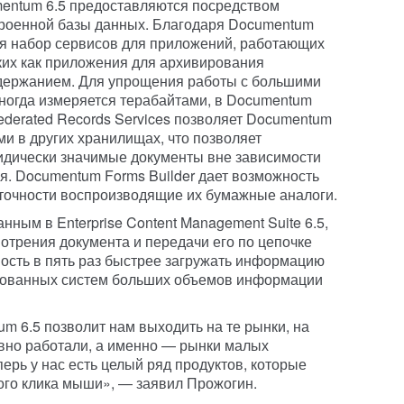
entum 6.5 предоставляются посредством
троенной базы данных. Благодаря Documentum
ся набор сервисов для приложений, работающих
ких как приложения для архивирования
держанием. Для упрощения работы с большими
ногда измеряется терабайтами, в Documentum
derated Records Services позволяет Documentum
 в других хранилищах, что позволяет
дически значимые документы вне зависимости
ся. Documentum Forms Builder дает возможность
точности воспроизводящие их бумажные аналоги.
ным в Enterprise Content Management Suite 6.5,
трения документа и передачи его по цепочке
ость в пять раз быстрее загружать информацию
едованных систем больших объемов информации
m 6.5 позволит нам выходить на те рынки, на
ивно работали, а именно — рынки малых
перь у нас есть целый ряд продуктов, которые
ого клика мыши», — заявил Прожогин.