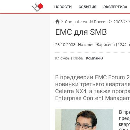
НОВОСТИ
СОБЫТИЯ
ЭКСПЕРТИЗА
Computerworld Россия
2008
EMC для SMB
23.10.2008
Наталия Жарихина
1242 
Компания
Ключевые слова :
В преддверии EMC Forum 2
новинки третьего квартала
Celerra NX4, а также про
Enterprise Content Manageme
В пр
пред
квар