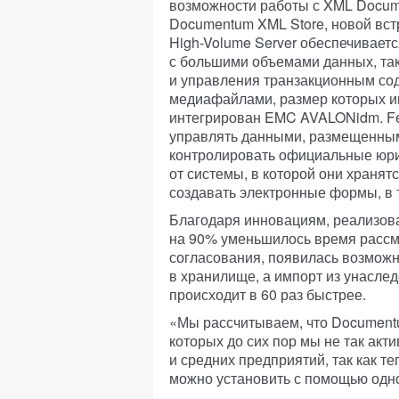
возможности работы с XML Docum
Documentum XML Store, новой вс
High-Volume Server обеспечивает
с большими объемами данных, та
и управления транзакционным со
медиафайлами, размер которых и
интегрирован EMC AVALONidm. Fe
управлять данными, размещенными
контролировать официальные юри
от системы, в которой они хранят
создавать электронные формы, в 
Благодаря инновациям, реализован
на 90% уменьшилось время рассмо
согласования, появилась возможн
в хранилище, а импорт из унасл
происходит в 60 раз быстрее.
«Мы рассчитываем, что Documentu
которых до сих пор мы не так акт
и средних предприятий, так как те
можно установить с помощью одн