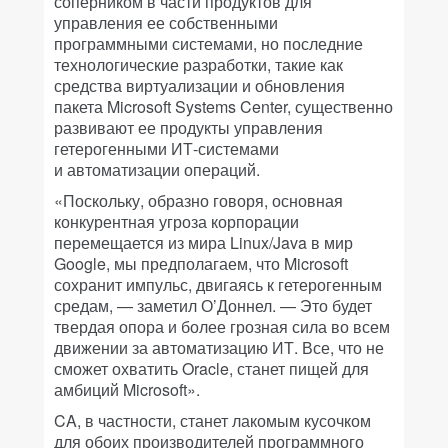
соперником в части продуктов для
управления ее собственными
программными системами, но последние
технологические разработки, такие как
средства виртуализации и обновления
пакета Microsoft Systems Center, существенно
развивают ее продукты управления
гетерогенными ИТ-системами
и автоматизации операций.
«Поскольку, образно говоря, основная
конкурентная угроза корпорации
перемещается из мира Linux/Java в мир
Google, мы предполагаем, что Microsoft
сохранит импульс, двигаясь к гетерогенным
средам, — заметил О’Доннел. — Это будет
твердая опора и более грозная сила во всем
движении за автоматизацию ИТ. Все, что не
сможет охватить Oracle, станет пищей для
амбиций Microsoft».
CA, в частности, станет лакомым кусочком
для обоих производителей программного