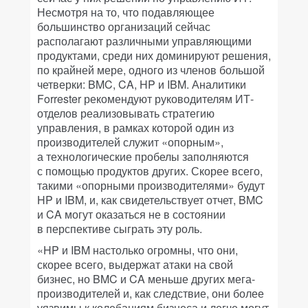
Несмотря на то, что подавляющее
большинство организаций сейчас
располагают различными управляющими
продуктами, среди них доминируют решения,
по крайней мере, одного из членов большой
четверки: BMC, CA, HP и IBM. Аналитики
Forrester рекомендуют руководителям ИТ-
отделов реализовывать стратегию
управления, в рамках которой один из
производителей служит «опорным»,
а технологические пробелы заполняются
с помощью продуктов других. Скорее всего,
такими «опорными производителями» будут
HP и IBM, и, как свидетельствует отчет, BMC
и CA могут оказаться не в состоянии
в перспективе сыграть эту роль.
«HP и IBM настолько огромны, что они,
скорее всего, выдержат атаки на свой
бизнес, но BMC и CA меньше других мега-
производителей и, как следствие, они более
уязвимы к колебаниям бизнеса и легче могут