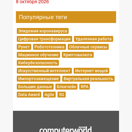
8 октября 2026
Популярные теги
Эпидемия коронавируса
Цифровая трансформация
Удаленная работа
Рунет
Робототехника
Облачные сервисы
Машинное обучение
Криптовалюта
Кибербезопасность
Искусственный интеллект
Интернет вещей
Импортозамещение
Виртуальная реальность
Большие данные
Блокчейн
RPA
Data Award
Agile
5G