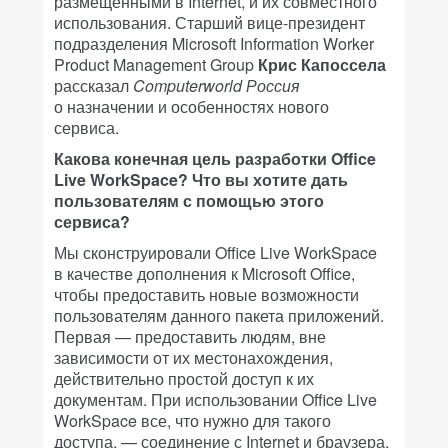
размещенными в Internet, и их совместного
использования. Старший вице-президент
подразделения Microsoft Information Worker
Product Management Group
Крис Капоссела
рассказал
Computerworld Россия
о назначении и особенностях нового
сервиса.
Какова конечная цель разработки Office
Live WorkSpace? Что вы хотите дать
пользователям с помощью этого
сервиса?
Мы сконструировали Office Live WorkSpace
в качестве дополнения к Microsoft Office,
чтобы предоставить новые возможности
пользователям данного пакета приложений.
Первая — предоставить людям, вне
зависимости от их местонахождения,
действительно простой доступ к их
документам. При использовании Office Live
WorkSpace все, что нужно для такого
доступа, — соединение с Internet и браузера.