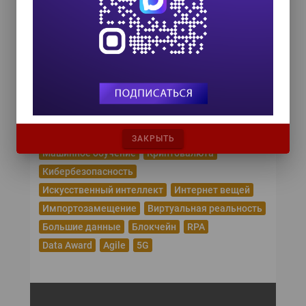
HR TECH + ИИ ТРАНСФОРМАЦИЯ 2026
8 октября 2026
Популярные теги
Эпидемия коронавируса
Цифровая трансформация
Удаленная работа
Рунет
Робототехника
Облачные сервисы
ЗАКРЫТЬ
Машинное обучение
Криптовалюта
Кибербезопасность
Искусственный интеллект
Интернет вещей
Импортозамещение
Виртуальная реальность
Большие данные
Блокчейн
RPA
Data Award
Agile
5G