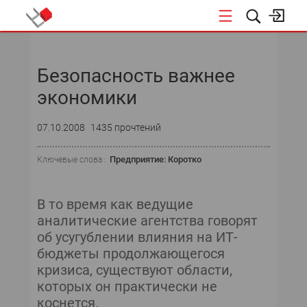
НОВОСТИ
Безопасность важнее
экономики
07.10.2008
1435 прочтений
Предприятие: Коротко
Ключевые слова :
В то время как ведущие
аналитические агентства говорят
об усугублении влияния на ИТ-
бюджеты продолжающегося
кризиса, существуют области,
которых он практически не
коснется.