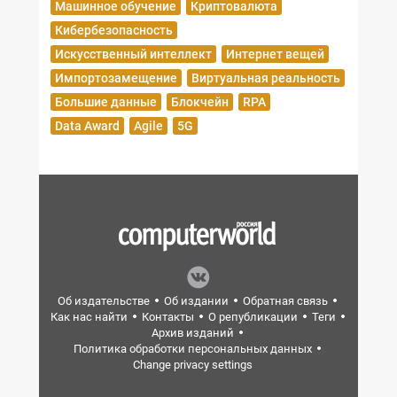
Машинное обучение
Криптовалюта
Кибербезопасность
Искусственный интеллект
Интернет вещей
Импортозамещение
Виртуальная реальность
Большие данные
Блокчейн
RPA
Data Award
Agile
5G
Об издательстве
Об издании
Обратная связь
Как нас найти
Контакты
О републикации
Теги
Архив изданий
Политика обработки персональных данных
Change privacy settings