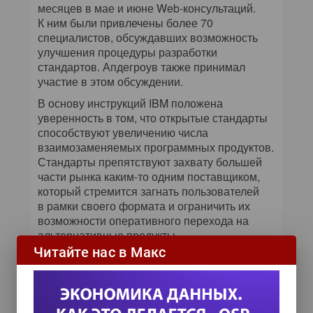
месяцев в мае и июне Web-консультаций.
К ним были привлечены более 70
специалистов, обсуждавших возможность
улучшения процедуры разработки
стандартов. Апдегроув также принимал
участие в этом обсуждении.
В основу инструкций IBM положена
уверенность в том, что открытые стандарты
способствуют увеличению числа
взаимозаменяемых программных продуктов.
Стандарты препятствуют захвату большей
части рынка каким-то одним поставщиком,
который стремится загнать пользователей
в рамки своего формата и ограничить их
возможности оперативного перехода на
альтернативные продукты.
Читайте нас в Макс
Microsoft долгое время обвиняли в том, что
она доминирует на рынке офисных программ
за счет использования закрытых форматов.
Однако корпорация изменила курс