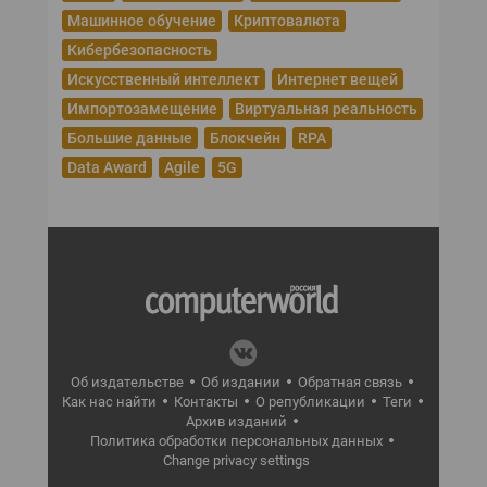
Машинное обучение
Криптовалюта
Кибербезопасность
Искусственный интеллект
Интернет вещей
Импортозамещение
Виртуальная реальность
Большие данные
Блокчейн
RPA
Data Award
Agile
5G
Об издательстве
Об издании
Обратная связь
Как нас найти
Контакты
О републикации
Теги
Архив изданий
Политика обработки персональных данных
Change privacy settings