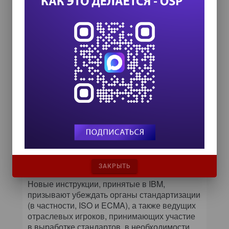
и перешла на формат OOXML,
утвержденный в качестве международного
стандарта. А следовательно, у других
поставщиков также появилась возможность
интегрировать средства поддержки формата
OOXML в свои продукты.
Вместе с тем создателей OOXML подвергают
критике за неоправданную сложность
спецификаций. Кроме того, Microsoft
обвиняли в давлении, оказываемом на
представителей отдельных стран.
В результате они поддержали новый
стандарт в ущерб другим производителям,
в частности IBM. Напомним, что IBM
в течение долгого времени делала ставку на
ODF.
ЗАКРЫТЬ
Новые инструкции, принятые в IBM,
призывают убеждать органы стандартизации
(в частности, ISO и ECMA), а также ведущих
отраслевых игроков, принимающих участие
в выработке стандартов, в необходимости