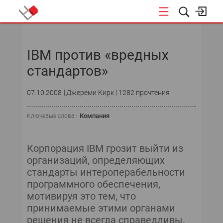
НОВОСТИ
IBM против «вредных
СОБЫТИЯ
стандартов»
ЭКСПЕРТИЗА
07.10.2008
Джереми Кирк
1282 прочтения
ПОДПИСКА
Компания
Ключевые слова :
НОВОСТИ
Корпорация IBM грозит выйти из
ТЕКУЩИЙ НОМЕР
организаций, определяющих
стандарты интероперабельности
АРХИВ
программного обеспечения,
мотивируя это тем, что
принимаемые этими органами
решения не всегда справедливы.