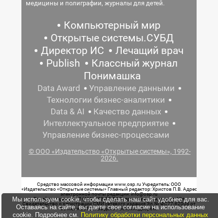
медицины и полиграфии, журналы для детей.
Компьютерный мир
Открытые системы.СУБД
Директор ИС
Лечащий врач
Publish
Классный журнал
Понимашка
Data Award
Управление данными
Технологии бизнес-аналитики
Data & AI
Качество данных
Интеллектуальное предприятие
Управление бизнес-процессами
© ООО «Издательство «Открытые системы», 1992-
2026.
Средство массовой информации www.osp.ru Учредитель: ООО
«Издательство «Открытые системы» Главный редактор: Христов П.В. Адрес
электронной почты редакции: info@osp.ru
Мы используем cookie, чтобы сделать наш сайт удобнее для вас.
Телефон редакции: 7 (499) 703-18-54 Возрастная маркировка: 12+
Свидетельство о регистрации СМИ сетевого издания Эл.№ ФС77-62008 от
Оставаясь на сайте, вы даете свое согласие на использование
05 июня 2015 г. выдано Роскомнадзором.
cookie. Подробнее см.
Политику обработки персональных данных