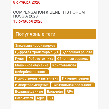
8 октября 2026
COMPENSATION & BENEFITS FORUM
RUSSIA 2026
15 октября 2026
Популярные теги
Эпидемия коронавируса
Цифровая трансформация
Удаленная работа
Рунет
Робототехника
Облачные сервисы
Машинное обучение
Криптовалюта
Кибербезопасность
Искусственный интеллект
Интернет вещей
Импортозамещение
Виртуальная реальность
Большие данные
Блокчейн
RPA
Data Award
Agile
5G