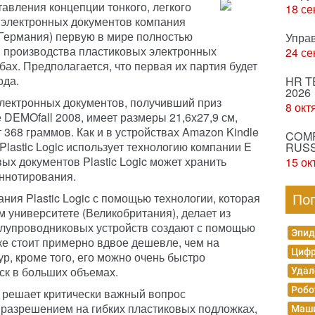
авления концепции тонкого, легкого
18 се
 электронных документов компания
 (Германия) первую в мире полностью
Упра
 производства пластиковых электронных
24 се
ах. Предполагается, что первая их партия будет
ода.
HR T
2026
электронных документов, получивший приз
8 окт
 DEMOfall 2008, имеет размеры 21,6x27,9 см,
 368 граммов. Как и в устройствах Amazon Kindle
COMP
Plastic Logic использует технологию компании E
RUSS
вых документов Plastic Logic может хранить
15 ок
аннотирования.
ния Plastic Logic с помощью технологии, которая
По
 университете (Великобритания), делает из
полупроводниковых устройств создают с помощью
Эпид
ке стоит примерно вдвое дешевле, чем на
Цифр
ур, кроме того, его можно очень быстро
ск в больших объемах.
Удал
Робо
c решает критически важный вопрос
 разрешением на гибких пластиковых подложках,
Маши