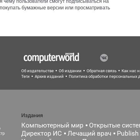
ря чему пользователи смогут подписываться на
е покупать бумажные версии или просматривать
Об издательстве
Об издании
Обратная связь
Как нас 
Теги
Архив изданий
Политика обработки персональных 
Издания
Компьютерный мир
Открытые сист
е
Директор ИС
Лечащий врач
Publish
ктр