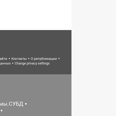
найти
Контакты
О републикации
данных
Change privacy settings
емы.СУБД