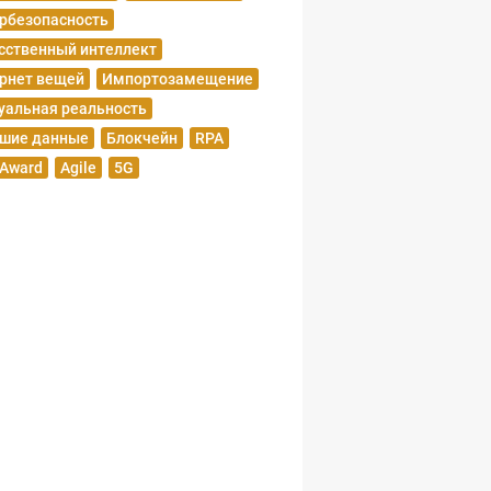
рбезопасность
сственный интеллект
рнет вещей
Импортозамещение
уальная реальность
шие данные
Блокчейн
RPA
 Award
Agile
5G