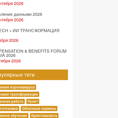
нтября 2026
вление данными 2026
нтября 2026
ECH + ИИ ТРАНСФОРМАЦИЯ
ября 2026
ENSATION & BENEFITS FORUM
IA 2026
тября 2026
пулярные теги
емия коронавируса
овая трансформация
енная работа
Рунет
тотехника
Облачные сервисы
нное обучение
Криптовалюта