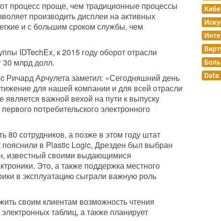
тот процесс проще, чем традиционные процессы
Кибе
озволяет производить дисплеи на активных
Иску
егкие и с большим сроком службы, чем
Инте
Вирт
ппы IDTechEx, к 2015 году оборот отрасли
 30 млрд долл.
Боль
Data
gic Ричард Арчулета заметил: «Сегодняшний день
тижение для нашей компании и для всей отрасли
е является важной вехой на пути к выпуску
 первого потребительского электронного
ь 80 сотрудников, а позже в этом году штат
 пояснили в Plastic Logic, Дрезден был выбран
он, известный своими выдающимися
ктроники. Это, а также поддержка местного
рики в эксплуатацию сыграли важную роль
ожить своим клиентам возможность чтения
 электронных таблиц, а также планирует