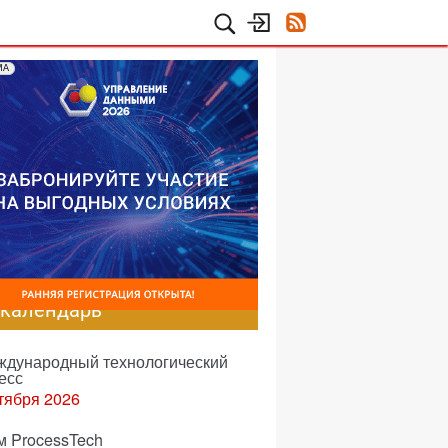
МА
-календарь
еждународный технологический
есс
тября 2026
м ProcessTech