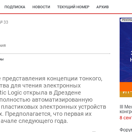
ПОДПИСКА
НОВОСТИ
ТЕКУЩИЙ НОМЕР
АРХИВ
РЕКЛА
№ 33
ния
ры
е представления концепции тонкого,
ства для чтения электронных
ИТ
ic Logic открыла в Дрездене
е полностью автоматизированную
 пластиковых электронных устройств
III М
конгр
. Предполагается, что первая их
8 сен
начале следующего года.
Фору