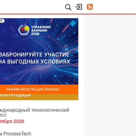
МА
-календарь
еждународный технологический
есс
тября 2026
м ProcessTech