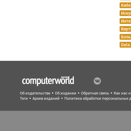
Кибе
Иску
Инте
Вирт
Боль
Data
Об издательстве
Об издании
Обратная связь
Как нас 
Теги
Архив изданий
Политика обработки персональных 