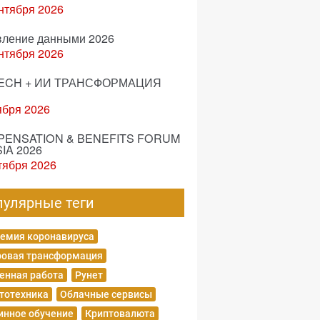
нтября 2026
вление данными 2026
нтября 2026
ECH + ИИ ТРАНСФОРМАЦИЯ
ября 2026
ENSATION & BENEFITS FORUM
IA 2026
тября 2026
пулярные теги
емия коронавируса
овая трансформация
енная работа
Рунет
тотехника
Облачные сервисы
нное обучение
Криптовалюта