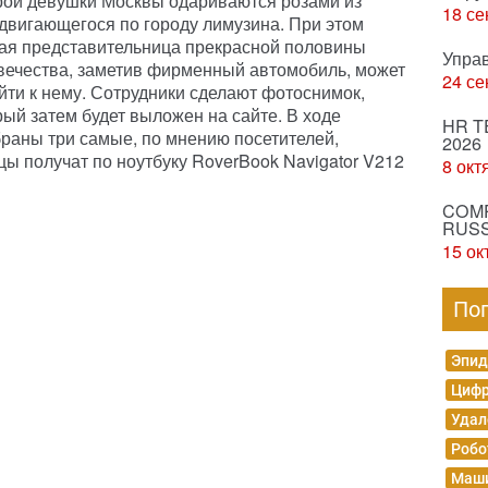
рой девушки Москвы одариваются розами из
18 се
двигающегося по городу лимузина. При этом
ая представительница прекрасной половины
Упра
вечества, заметив фирменный автомобиль, может
24 се
йти к нему. Сотрудники сделают фотоснимок,
рый затем будет выложен на сайте. В ходе
HR T
браны три самые, по мнению посетителей,
2026
ы получат по ноутбуку RoverBook Navigator V212
8 окт
COMP
RUSS
15 ок
По
Эпид
Цифр
Удал
Робо
Маши