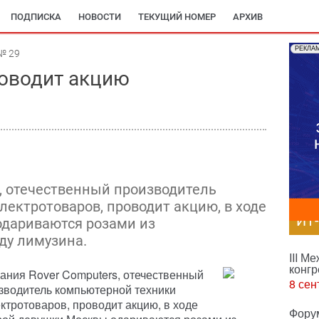
ПОДПИСКА
НОВОСТИ
ТЕКУЩИЙ НОМЕР
АРХИВ
РЕКЛА
№ 29
роводит акцию
, отечественный производитель
лектротоваров, проводит акцию, в ходе
ИТ
одариваются розами из
ду лимузина.
III М
конгр
ания Rover Computers, отечественный
8 сен
зводитель компьютерной техники
ектротоваров, проводит акцию, в ходе
Фору