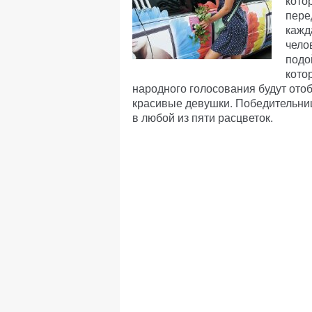
кото
пере
кажд
чело
подо
кото
народного голосования будут ото
красивые девушки. Победительниц
в любой из пяти расцветок.