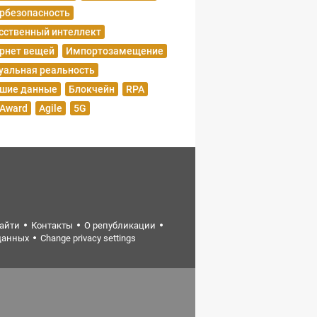
рбезопасность
сственный интеллект
рнет вещей
Импортозамещение
уальная реальность
шие данные
Блокчейн
RPA
 Award
Agile
5G
найти
Контакты
О републикации
данных
Change privacy settings