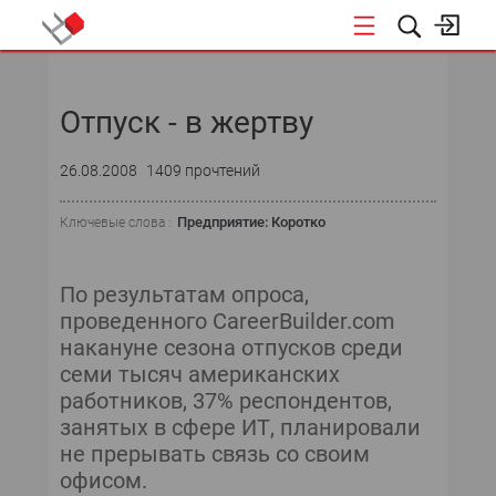
НОВОСТИ
Отпуск - в жертву
26.08.2008
1409 прочтений
Предприятие: Коротко
Ключевые слова :
По результатам опроса,
проведенного CareerBuilder.com
накануне сезона отпусков среди
семи тысяч американских
работников, 37% респондентов,
занятых в сфере ИТ, планировали
не прерывать связь со своим
офисом.