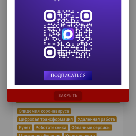
8 сентября 2026
TEAM LEAD TODAY 2026
10 сентября 2026
Форум ProcessTech
18 сентября 2026
Управление данными 2026
24 сентября 2026
HR TECH + ИИ ТРАНСФОРМАЦИЯ 2026
8 октября 2026
Популярные теги
ЗАКРЫТЬ
Эпидемия коронавируса
Цифровая трансформация
Удаленная работа
Рунет
Робототехника
Облачные сервисы
Машинное обучение
Криптовалюта