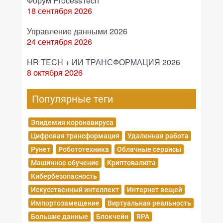
Форум ProcessTech
18 сентября 2026
Управление данными 2026
24 сентября 2026
HR TECH + ИИ ТРАНСФОРМАЦИЯ 2026
8 октября 2026
Популярные теги
Эпидемия коронавируса
Цифровая трансформация
Удаленная работа
Рунет
Робототехника
Облачные сервисы
Машинное обучение
Криптовалюта
Кибербезопасность
Искусственный интеллект
Интернет вещей
Импортозамещение
Виртуальная реальность
Большие данные
Блокчейн
RPA