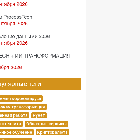
нтября 2026
м ProcessTech
нтября 2026
вление данными 2026
нтября 2026
ECH + ИИ ТРАНСФОРМАЦИЯ
ября 2026
пулярные теги
емия коронавируса
овая трансформация
енная работа
Рунет
тотехника
Облачные сервисы
нное обучение
Криптовалюта