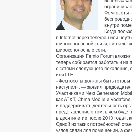
использован
ограничиваю
Фемтосоты 
беспроводно
внутри поме
Когда польз
в Internet через телефон или но
широкополосной связи, сигналы 
широкополосные сети.
Организация Femto Forum вложила 
теперь собирается работать и на 
с сетями следующего поколения,
или LTE.
«Фемтосоты должны быть готовы к 
наступил», — заявил председател
Участниками Next Generation Mobi
как AT&T, China Mobile и Vodafone
и поддерживать деятельность орг
представление о том, в чем буде
в десятилетие после 2010 года», к
Одной из таких потребностей стан
узлов связи для помещений, а фе