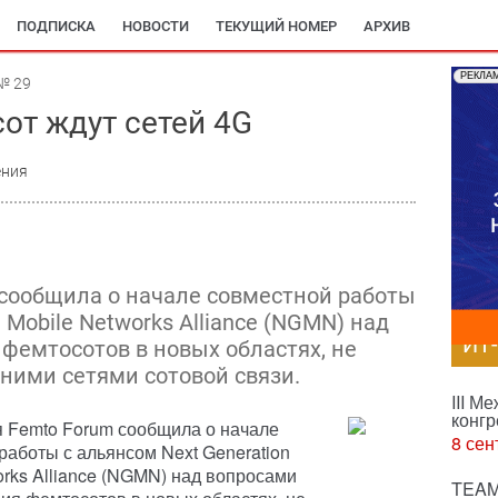
ПОДПИСКА
НОВОСТИ
ТЕКУЩИЙ НОМЕР
АРХИВ
РЕКЛА
№ 29
от ждут сетей 4G
ения
сообщила о начале совместной работы
 Mobile Networks Alliance (NGMN) над
ИТ
фемтосотов в новых областях, не
ими сетями сотовой связи.
III М
конгр
 Femto Forum сообщила о начале
8 сен
работы с альянсом Next Generation
orks Alliance (NGMN) над вопросами
TEAM