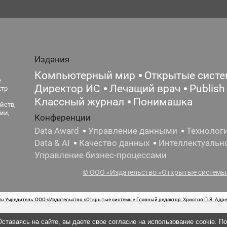
Издания
Компьютерный мир
Открытые сист
е
Директор ИС
Лечащий врач
Publish
ктр
Классный журнал
Понимашка
йств,
ии,
Конференции
Data Award
Управление данными
Технолог
Data & AI
Качество данных
Интеллектуальн
Управление бизнес-процессами
© ООО «Издательство «Открытые системы»
 Учредитель: ООО «Издательство «Открытые системы» Главный редактор: Христов П.В. Адрес
стная маркировка: 12+ Свидетельство о регистрации СМИ сетевого издания Эл.№ ФС77-62008
ставаясь на сайте, вы даете свое согласие на использование cookie. П