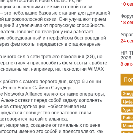
ия фемтосотов в новых областях, не
10 се
щихся нынешними сетями сотовой связи.
— это небольшие базовые станции для домашней
Фору
й широкополосной связи. Они улучшают прием
18 се
щений и увеличивают пропускную способность.
ователь говорит по телефону или работает
Упра
утбук, оборудованный интерфейсом беспроводной
24 се
через фемтосоты передаются в стационарные
HR T
много сил в сети третьего поколения (3G), но
2026
перспективу и приспособить фемтосоты к работе
8 окт
 основанными, например, на технологии WiMAX
По
работе с самого первого дня, когда бы он ни
ь Femto Forum Саймон Саундерс.
le Networks Alliance являются такие операторы,
Эпид
. Альянс ставит перед собой задачу дополнять
Цифр
анов стандартизации, «обеспечивая им
Удал
т нуждаться сообщество операторов связи
ак говорится на сайте альянса.
Робо
ет, например, создание оптимальных по цене
Маши
мтосоты именно это собой и представляют, как