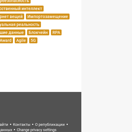
рбезопасность
сственный интеллект
рнет вещей
Импортозамещение
уальная реальность
шие данные
Блокчейн
RPA
 Award
Agile
5G
найти
Контакты
О републикации
данных
Change privacy settings