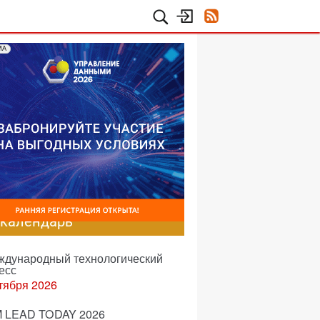
МА
-календарь
еждународный технологический
есс
тября 2026
 LEAD TODAY 2026