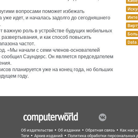
Кибе
Иску
ругими вопросами поможет избежать
 уже идет, и началась задолго до сегодняшнего
Инте
.
Вирт
т важную роль в устройстве будущих мобильных
Боль
х развертывания, и как способ повысить
пазона частот.
Data
од. «Мы начали с семи членов-основателей
 — сообщил Саундерс. Он является председателем
ения.
исов планируется уже на конец года, но больших
удущем году.
Об издательстве
Об издании
Обратная связь
Как нас 
Теги
Архив изданий
Политика обработки персональных 