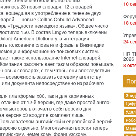
татей. Увеличено количество общих
10 се
оявилось 23 новых словаря. 12 словарей
ка, вошедшая в употребление в течение двух
Фору
оварей — новые Collins Cobuild Advanced
18 се
оварь «Трудности немецкого языка». Общее число
остигло 150. В состав Lingvo теперь включены
Упра
Oxford American Dictionary, а интеграция
24 се
скать толкование слова или фразы в Википедии
 помощи информационно-поисковых систем.
HR T
ает также использование Internet-словарей,
2026
Компания рассчитывает таким образом повышать
8 окт
 новых словарях, с тем чтобы они впоследствии
 — возможность заказать сетевому агентству
По
или документа непосредственно из рабочего
 для платформы x86, так и для карманных
Эпид
отличие от 12-й версии, где даже простой англо-
Цифр
компьютеров включал в себя версию для
Удал
я версия x3 входит в комплект лишь
Пользователям английской и европейской версий
Робо
версию отдельно. Многоязычная версия теперь
Маши
английскому, немецкому, французскому,