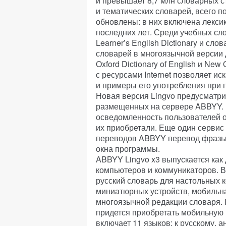
и превышает 8,7 млн словарных с
и тематических словарей, всего п
обновлены: в них включена лекси
последних лет. Среди учебных сл
Learner’s English Dictionary и сл
словарей в многоязычной версии д
Oxford Dictionary of English и New 
с ресурсами Internet позволяет и
и примеры его употребления при
Новая версия Lingvo предусматрив
размещенных на сервере ABBYY. 
осведомленность пользователей о
их приобретали. Еще один сервис
переводов ABBYY перевод фразы 
окна программы.
ABBYY Lingvo x3 выпускается как
компьютеров и коммуникаторов. В 
русский словарь для настольных 
миниатюрных устройств, мобильна
многоязычной редакции словаря. 
придется приобретать мобильную 
включает 11 языков: к русскому, 