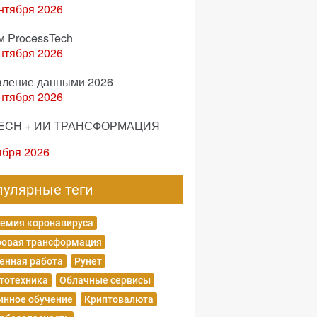
нтября 2026
м ProcessTech
нтября 2026
вление данными 2026
нтября 2026
ECH + ИИ ТРАНСФОРМАЦИЯ
ября 2026
пулярные теги
емия коронавируса
овая трансформация
енная работа
Рунет
тотехника
Облачные сервисы
нное обучение
Криптовалюта