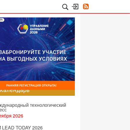
МА
-календарь
еждународный технологический
есс
тября 2026
 LEAD TODAY 2026