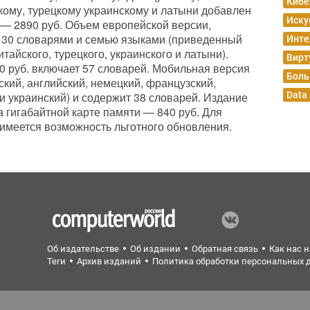
Кибе
скому, турецкому украинскому и латыни добавлен
Иску
 — 2890 руб. Объем европейской версии,
 130 словарями и семью языками (приведенный
Инте
тайского, турецкого, украинского и латыни).
Вирт
0 руб. включает 57 словарей. Мобильная версия
Боль
кий, английский, немецкий, французский,
 и украинский) и содержит 38 словарей. Издание
Data
на гигабайтной карте памяти — 840 руб. Для
 имеется возможность льготного обновления.
Об издательстве
Об издании
Обратная связь
Как нас 
Теги
Архив изданий
Политика обработки персональных 