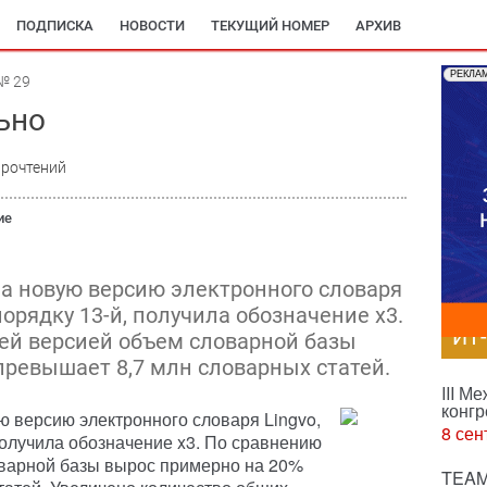
ПОДПИСКА
НОВОСТИ
ТЕКУЩИЙ НОМЕР
АРХИВ
РЕКЛА
№ 29
ьно
прочтений
ие
а новую версию электронного словаря
 порядку 13-й, получила обозначение x3.
ИТ
ей версией объем словарной базы
превышает 8,7 млн словарных статей.
III М
конгр
 версию электронного словаря Lingvo,
8 сен
 получила обозначение x3. По сравнению
варной базы вырос примерно на 20%
TEAM