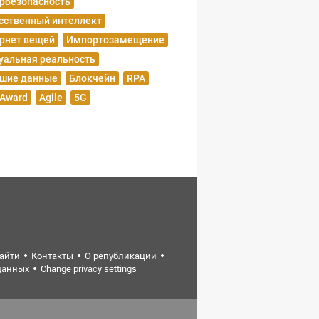
рбезопасность
сственный интеллект
рнет вещей
Импортозамещение
уальная реальность
шие данные
Блокчейн
RPA
 Award
Agile
5G
найти
Контакты
О републикации
данных
Change privacy settings