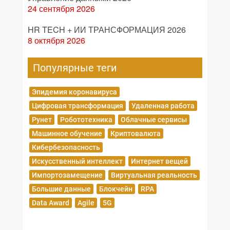
24 сентября 2026
HR TECH + ИИ ТРАНСФОРМАЦИЯ 2026
8 октября 2026
Популярные теги
Эпидемия коронавируса
Цифровая трансформация
Удаленная работа
Рунет
Робототехника
Облачные сервисы
Машинное обучение
Криптовалюта
Кибербезопасность
Искусственный интеллект
Интернет вещей
Импортозамещение
Виртуальная реальность
Большие данные
Блокчейн
RPA
Data Award
Agile
5G