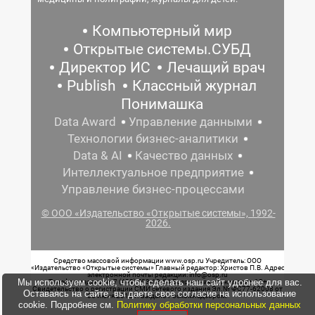
Компьютерный мир
Открытые системы.СУБД
Директор ИС
Лечащий врач
Publish
Классный журнал
Понимашка
Data Award
Управление данными
Технологии бизнес-аналитики
Data & AI
Качество данных
Интеллектуальное предприятие
Управление бизнес-процессами
© ООО «Издательство «Открытые системы», 1992-
2026.
Средство массовой информации www.osp.ru Учредитель: ООО
«Издательство «Открытые системы» Главный редактор: Христов П.В. Адрес
электронной почты редакции: info@osp.ru
Мы используем cookie, чтобы сделать наш сайт удобнее для вас.
Телефон редакции: 7 (499) 703-18-54 Возрастная маркировка: 12+
Свидетельство о регистрации СМИ сетевого издания Эл.№ ФС77-62008 от
Оставаясь на сайте, вы даете свое согласие на использование
05 июня 2015 г. выдано Роскомнадзором.
cookie. Подробнее см.
Политику обработки персональных данных