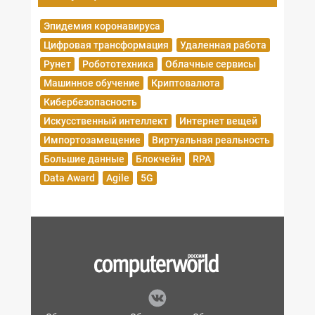
Эпидемия коронавируса
Цифровая трансформация
Удаленная работа
Рунет
Робототехника
Облачные сервисы
Машинное обучение
Криптовалюта
Кибербезопасность
Искусственный интеллект
Интернет вещей
Импортозамещение
Виртуальная реальность
Большие данные
Блокчейн
RPA
Data Award
Agile
5G