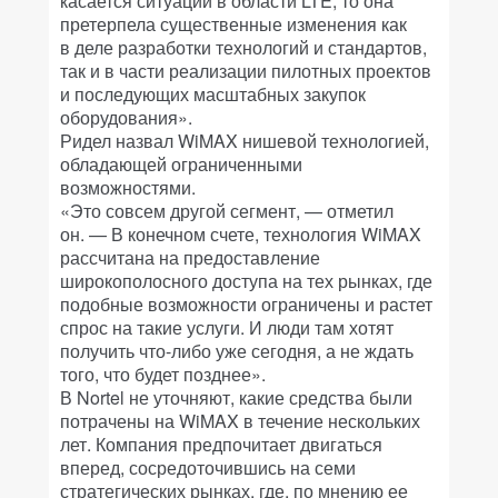
касается ситуации в области LTE, то она
претерпела существенные изменения как
в деле разработки технологий и стандартов,
так и в части реализации пилотных проектов
и последующих масштабных закупок
оборудования».
Ридел назвал WiMAX нишевой технологией,
обладающей ограниченными
возможностями.
«Это совсем другой сегмент, — отметил
он. — В конечном счете, технология WiMAX
рассчитана на предоставление
широкополосного доступа на тех рынках, где
подобные возможности ограничены и растет
спрос на такие услуги. И люди там хотят
получить что-либо уже сегодня, а не ждать
того, что будет позднее».
В Nortel не уточняют, какие средства были
потрачены на WiMAX в течение нескольких
лет. Компания предпочитает двигаться
вперед, сосредоточившись на семи
стратегических рынках, где, по мнению ее