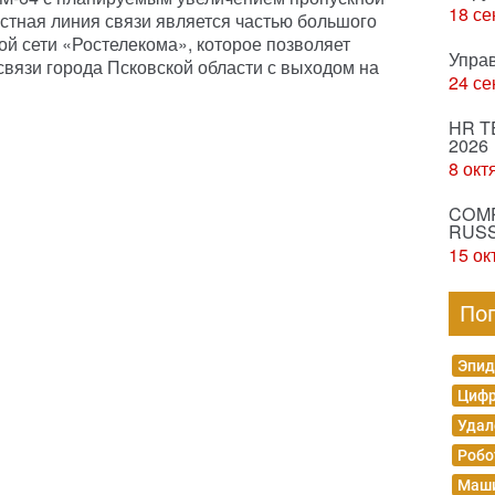
18 се
стная линия связи является частью большого
ой сети «Ростелекома», которое позволяет
Упра
вязи города Псковской области с выходом на
24 се
HR T
2026
8 окт
COMP
RUSS
15 ок
По
Эпид
Цифр
Удал
Робо
Маши