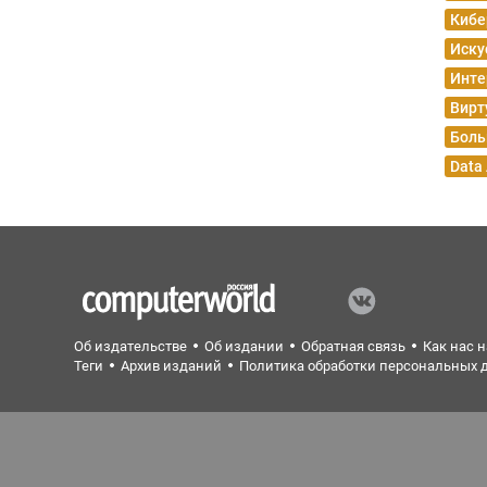
Кибе
Иску
Инте
Вирт
Боль
Data
Об издательстве
Об издании
Обратная связь
Как нас 
Теги
Архив изданий
Политика обработки персональных 