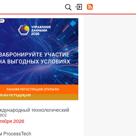
МА
-календарь
еждународный технологический
есс
тября 2026
м ProcessTech