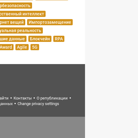
рбезопасность
сственный интеллект
рнет вещей
Импортозамещение
уальная реальность
шие данные
Блокчейн
RPA
 Award
Agile
5G
найти
Контакты
О републикации
данных
Change privacy settings