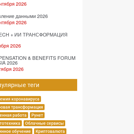
нтября 2026
вление данными 2026
нтября 2026
ECH + ИИ ТРАНСФОРМАЦИЯ
ября 2026
ENSATION & BENEFITS FORUM
IA 2026
тября 2026
пулярные теги
емия коронавируса
овая трансформация
енная работа
Рунет
тотехника
Облачные сервисы
нное обучение
Криптовалюта