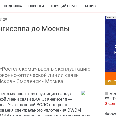
ПОДПИСКА
НОВОСТИ
ТЕКУЩИЙ НОМЕР
АРХИВ
РЕКЛА
№ 29
нгисеппа до Москвы
«Ростелекома» ввел в эксплуатацию
оконно-оптической линии связи
ИТ
Псков - Смоленск - Москва.
екома» ввел в эксплуатацию первую
III М
конгр
кой линии связи (ВОЛС) Кингисепп —
8 сен
ва. Участок новой ВОЛС построен
дования спектрального уплотнения DWDM
Фору
M-64 с планируемым увеличением пропускной