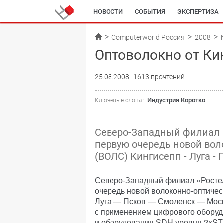
НОВОСТИ
СОБЫТИЯ
ЭКСПЕРТИЗА
Computerworld Россия
2008
Оптоволокно от Ки
25.08.2008
1613 прочтений
Индустрия Коротко
Ключевые слова :
Северо-Западный филиал 
первую очередь новой вол
(ВОЛС) Кингисепп - Луга - 
Северо-Западный филиал «Ростел
очередь новой волоконно-оптичес
Луга — Псков — Смоленск — Моск
с применением цифрового обору
и оборудования SDH уровня 2хST