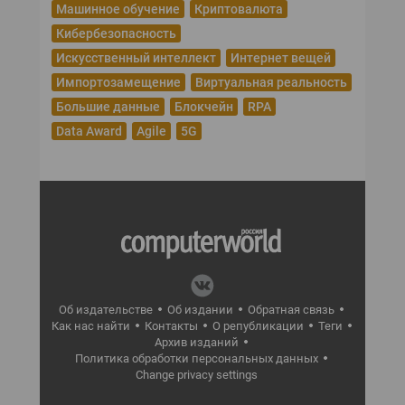
Машинное обучение
Криптовалюта
Кибербезопасность
Искусственный интеллект
Интернет вещей
Импортозамещение
Виртуальная реальность
Большие данные
Блокчейн
RPA
Data Award
Agile
5G
Об издательстве
Об издании
Обратная связь
Как нас найти
Контакты
О републикации
Теги
Архив изданий
Политика обработки персональных данных
Change privacy settings