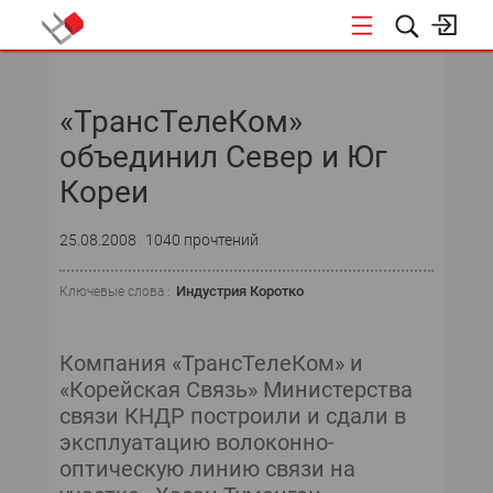
НОВОСТИ
«ТрансТелеКом»
объединил Север и Юг
Кореи
25.08.2008
1040 прочтений
Индустрия Коротко
Ключевые слова :
Компания «ТрансТелеКом» и
«Корейская Связь» Министерства
связи КНДР построили и сдали в
эксплуатацию волоконно-
оптическую линию связи на