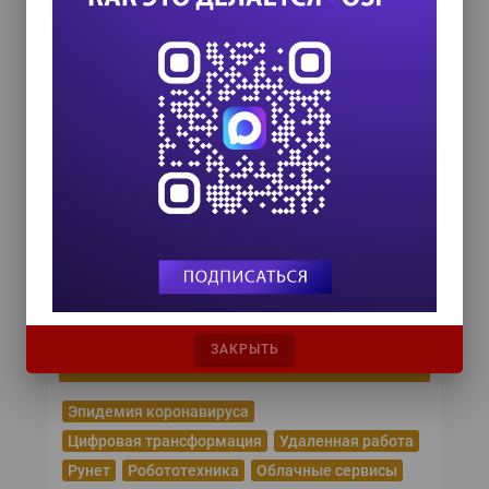
8 сентября 2026
Форум ProcessTech
18 сентября 2026
Управление данными 2026
24 сентября 2026
HR TECH + ИИ ТРАНСФОРМАЦИЯ 2026
8 октября 2026
COMPENSATION & BENEFITS FORUM
RUSSIA 2026
15 октября 2026
ЗАКРЫТЬ
Популярные теги
Эпидемия коронавируса
Цифровая трансформация
Удаленная работа
Рунет
Робототехника
Облачные сервисы