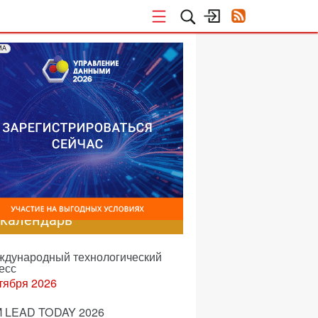
МА
-календарь
еждународный технологический
есс
тября 2026
 LEAD TODAY 2026