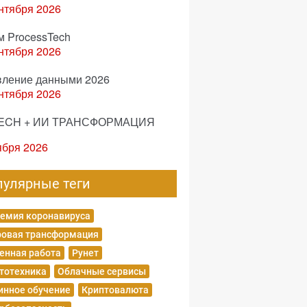
нтября 2026
м ProcessTech
нтября 2026
вление данными 2026
нтября 2026
ECH + ИИ ТРАНСФОРМАЦИЯ
ября 2026
пулярные теги
емия коронавируса
овая трансформация
енная работа
Рунет
тотехника
Облачные сервисы
нное обучение
Криптовалюта