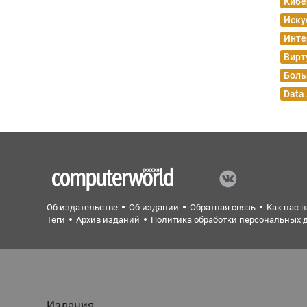
Кибе
Иску
Инте
Вирт
Боль
Data
Об издательстве
Об издании
Обратная связь
Как нас 
Теги
Архив изданий
Политика обработки персональных 
Издания