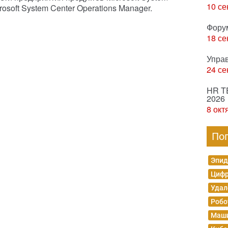
10 се
rosoft System Center Operations Manager.
Фору
18 се
Упра
24 се
HR T
2026
8 окт
По
Эпид
Цифр
Удал
Робо
Маши