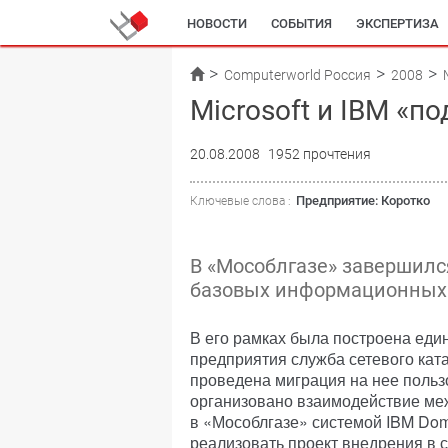
НОВОСТИ
СОБЫТИЯ
ЭКСПЕРТИЗА
Computerworld Россия
2008
Microsoft и IBM «п
20.08.2008
1952 прочтения
Предприятие: Коротко
Ключевые слова :
В «Мособлгазе» завершилс
базовых информационных 
В его рамках была построена еди
предприятия служба сетевого катало
проведена миграция на нее пользо
организовано взаимодействие межд
в «Мособлгазе» системой IBM Dom
реализовать проект внедрения в с