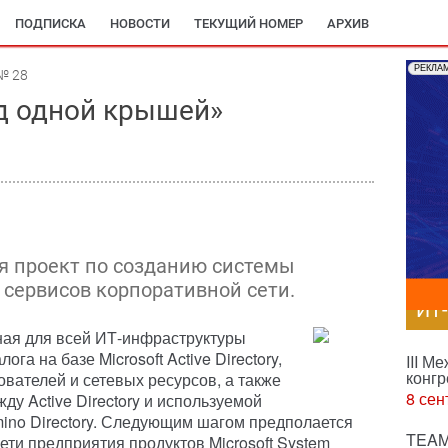
ПОДПИСКА
НОВОСТИ
ТЕКУЩИЙ НОМЕР
АРХИВ
РЕКЛА
№ 28
од одной крышей»
я проект по созданию системы
сервисов корпоративной сети.
ИТ
ная для всей ИТ-инфраструктуры
га на базе Microsoft Active Directory,
III М
конгр
вателей и сетевых ресурсов, а также
8 сен
у Active Directory и используемой
ino Directory. Следующим шагом предполается
TEAM
ети предприятия продуктов Microsoft System