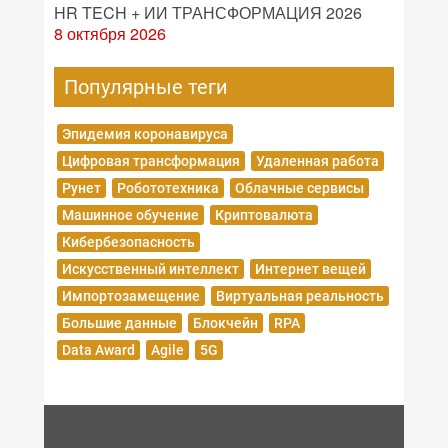
HR TECH + ИИ ТРАНСФОРМАЦИЯ 2026
8 октября 2026
Популярные теги
Эпидемия коронавируса
Цифровая трансформация
Удаленная работа
Рунет
Робототехника
Облачные сервисы
Машинное обучение
Криптовалюта
Кибербезопасность
Искусственный интеллект
Интернет вещей
Импортозамещение
Виртуальная реальность
Большие данные
Блокчейн
RPA
Data Award
Agile
5G