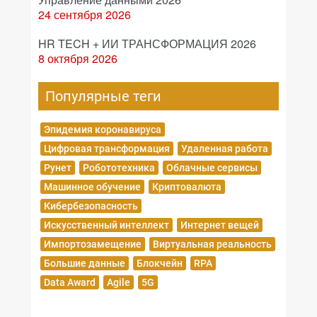
24 сентября 2026
HR TECH + ИИ ТРАНСФОРМАЦИЯ 2026
8 октября 2026
Популярные теги
Эпидемия коронавируса
Цифровая трансформация
Удаленная работа
Рунет
Робототехника
Облачные сервисы
Машинное обучение
Криптовалюта
Кибербезопасность
Искусственный интеллект
Интернет вещей
Импортозамещение
Виртуальная реальность
Большие данные
Блокчейн
RPA
Data Award
Agile
5G