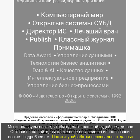
медицины и полиграфии, журналы для детей.
Компьютерный мир
Открытые системы.СУБД
Директор ИС
Лечащий врач
Publish
Классный журнал
Понимашка
Data Award
Управление данными
Технологии бизнес-аналитики
Data & AI
Качество данных
Интеллектуальное предприятие
Управление бизнес-процессами
© ООО «Издательство «Открытые системы», 1992-
2026.
Средство массовой информации www.osp.ru Учредитель: ООО
«Издательство «Открытые системы» Главный редактор: Христов П.В. Адрес
электронной почты редакции: info@osp.ru
Мы используем cookie, чтобы сделать наш сайт удобнее для вас.
Телефон редакции: 7 (499) 703-18-54 Возрастная маркировка: 12+
Свидетельство о регистрации СМИ сетевого издания Эл.№ ФС77-62008 от
Оставаясь на сайте, вы даете свое согласие на использование
05 июня 2015 г. выдано Роскомнадзором.
cookie. Подробнее см.
Политику обработки персональных данных