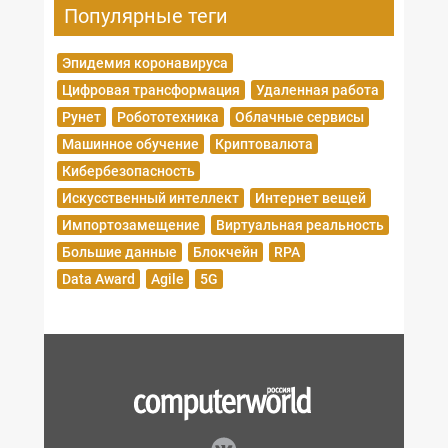
Популярные теги
Эпидемия коронавируса
Цифровая трансформация
Удаленная работа
Рунет
Робототехника
Облачные сервисы
Машинное обучение
Криптовалюта
Кибербезопасность
Искусственный интеллект
Интернет вещей
Импортозамещение
Виртуальная реальность
Большие данные
Блокчейн
RPA
Data Award
Agile
5G