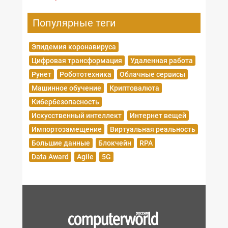
Популярные теги
Эпидемия коронавируса
Цифровая трансформация
Удаленная работа
Рунет
Робототехника
Облачные сервисы
Машинное обучение
Криптовалюта
Кибербезопасность
Искусственный интеллект
Интернет вещей
Импортозамещение
Виртуальная реальность
Большие данные
Блокчейн
RPA
Data Award
Agile
5G